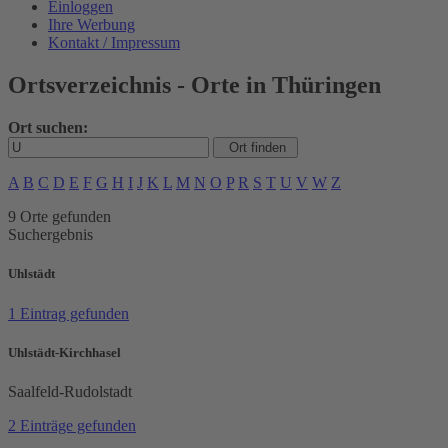
Einloggen
Ihre Werbung
Kontakt / Impressum
Ortsverzeichnis - Orte in Thüringen
Ort suchen:
A
B
C
D
E
F
G
H
I
J
K
L
M
N
O
P
R
S
T
U
V
W
Z
9 Orte gefunden
Suchergebnis
Uhlstädt
1 Eintrag gefunden
Uhlstädt-Kirchhasel
Saalfeld-Rudolstadt
2 Einträge gefunden