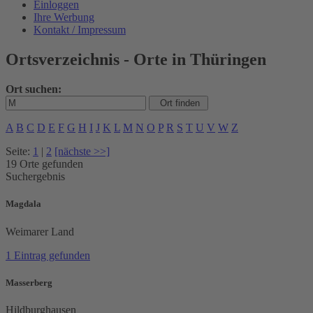
Einloggen
Ihre Werbung
Kontakt / Impressum
Ortsverzeichnis - Orte in Thüringen
Ort suchen:
A
B
C
D
E
F
G
H
I
J
K
L
M
N
O
P
R
S
T
U
V
W
Z
Seite:
1
|
2
[nächste >>]
19 Orte gefunden
Suchergebnis
Magdala
Weimarer Land
1 Eintrag gefunden
Masserberg
Hildburghausen