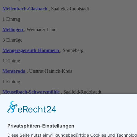
Mellenbach-Glasbach
, Saalfeld-Rudolstadt
1 Eintrag
Mellingen
, Weimarer Land
3 Einträge
Mengersgereuth-Hämmern
, Sonneberg
1 Eintrag
Menteroda
, Unstrut-Hainich-Kreis
1 Eintrag
Meuselbach-Schwarzmühle
, Saalfeld-Rudolstadt
Seite:
1
|
2
[nächste >>]
Ortsverzeichnisse in unseren Portalen:
Ortsverzeichnis Deutschland
Ortsverzeichnis Brandenburg
Ortsverzeichnis Bayern