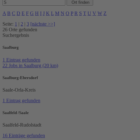
A
B
C
D
E
F
G
H
I
J
K
L
M
N
O
P
R
S
T
U
V
W
Z
Seite:
1
|
2
|
3
[nächste >>]
26 Orte gefunden
Suchergebnis
Saalburg
1 Eintrag gefunden
22 Jobs in Saalburg (20 km)
Saalburg-Ebersdorf
Saale-Orla-Kreis
1 Eintrag gefunden
Saalfeld /Saale
Saalfeld-Rudolstadt
16 Einträge gefunden