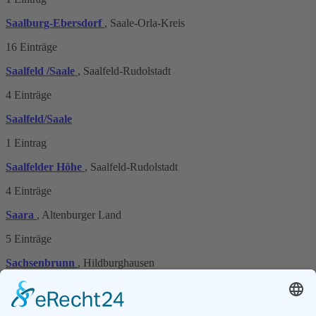
Saalburg-Ebersdorf
, Saale-Orla-Kreis
16 Einträge
Saalfeld /Saale
, Saalfeld-Rudolstadt
4 Einträge
Saalfeld/Saale
1 Eintrag
Saalfelder Höhe
, Saalfeld-Rudolstadt
4 Einträge
Saara
, Altenburger Land
5 Einträge
Sachsenbrunn
, Hildburghausen
2 Einträge
Schimberg
, Eichsfeld