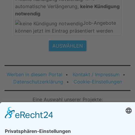
automatische Verlängerung,
keine Kündigung
notwendig
Job-Angebote
können jetzt im Eintrag präsentiert werden
AUSWÄHLEN
Werben in diesem Portal
•
Kontakt / Impressum
•
Datenschutzerklärung
•
Cookie-Einstellungen
Eine Auswahl unserer Projekte: