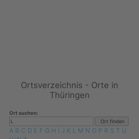
Ortsverzeichnis - Orte in
Thüringen
Ort suchen:
A
B
C
D
E
F
G
H
I
J
K
L
M
N
O
P
R
S
T
U