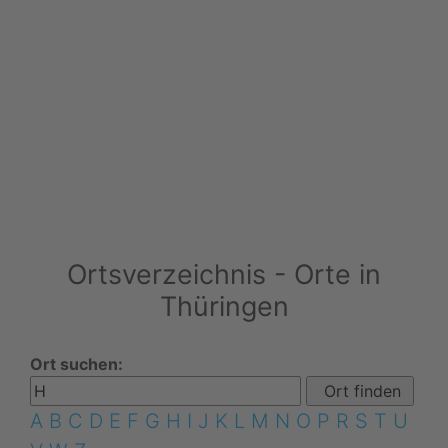
Ortsverzeichnis - Orte in
Thüringen
Ort suchen:
A
B
C
D
E
F
G
H
I
J
K
L
M
N
O
P
R
S
T
U