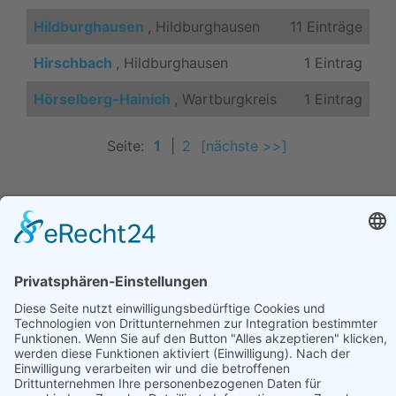
Hildburghausen
, Hildburghausen
11 Einträge
Hirschbach
, Hildburghausen
1 Eintrag
Hörselberg-Hainich
, Wartburgkreis
1 Eintrag
Seite:
1
|
2
[nächste >>]
Ortsverzeichnisse in unseren Portalen:
Ortsverzeichnis Deutschland
Ortsverzeichnis Brandenburg
Ortsverzeichnis Bayern
Ortsverzeichnis Nordrhein-Westfalen
Ortsverzeichnis Sachsen
Ortsverzeichnis Thüringen