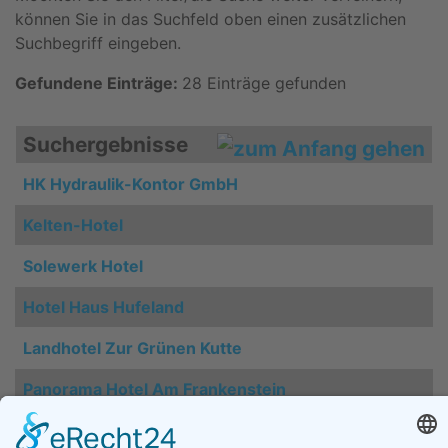
können Sie in das Suchfeld oben einen zusätzlichen
Suchbegriff eingeben.
Gefundene Einträge:
28 Einträge gefunden
Suchergebnisse
HK Hydraulik-Kontor GmbH
Kelten-Hotel
Solewerk Hotel
Hotel Haus Hufeland
Landhotel Zur Grünen Kutte
Panorama Hotel Am Frankenstein
Hotel Kapelle