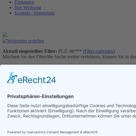
Einloggen
Ihre Werbung
Kontakt / Impressum
Aktuell eingestellter Filter:
PLZ: 06*** (
Filter entfernen
)
Möchten Sie den Filter/die Suche weiter verfeinern, können Sie in da
Gefundene Einträge:
4 Einträge gefunden
Suchergebnisse
Hotel Friedchen
Alter Ackerbuergerhof
Hotel Residenz
Hotel Restaurant Thüringer Hof
Werben in diesem Portal
•
Kontakt / Impressum
•
Datenschutzerk