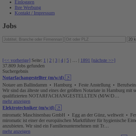
Einloggen
Ihre Werbung
Kontakt / Impressum
Jobs
[<< vorherige]
Seite:
1
|
2
|
3
|
4
|
5
| … |
1891
[nächste >>]
37.809 Jobs gefunden
Suchergebnis
Notarfachangestellter (m/w/d)
🡥
Notare am Ballindamm • Hamburg • Feste Anstellung • Berufseins
Wir sind das älteste und eines der größten Notariate in Hamburg mit s
qualifi­zierten NOTARFACHANGESTELLTEN (M/W/D…
mehr anzeigen
Elektrotechniker (m/w/d)
🡥
miromatic Maschinenbau GmbH • Egg an der Günz, weltweit • Feste
miromatic ist einer der europäischen Marktführer für hygienische Ei
anzubieten. Wir sind ein Familienunternehmen mit Tr…
mehr anzeigen