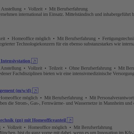
 Anstellung • Vollzeit • Mit Berufserfahrung
nehmen international im Einsatz. Mittelständisch und inhabergeführt b
eit • Homeoffice möglich • Mit Berufserfahrung • Fertigungstechn
ntegrierter Technologiekonzern für ein ebenso substanzstarkes wie inte
Intensivstation
🡥
Anstellung • Vollzeit • Teilzeit • Ohne Berufserfahrung • Mit Beru
edener Fachdisziplinen bieten wir eine intensivmedizinische Versorgun
gement (m/w/d)
🡥
meoffice möglich • Mit Berufserfahrung • Mit Personalverantwor
ben die Strom-, Gas-, Fernwärme- und Wassernetze in Mannheim und 
chnik (gn) mit Homeofficeanteil
🡥
 • Vollzeit • Homeoffice möglich • Mit Berufserfahrung
München, bist du ganz vorne mit dabei, wenn es um Innovation im Kf