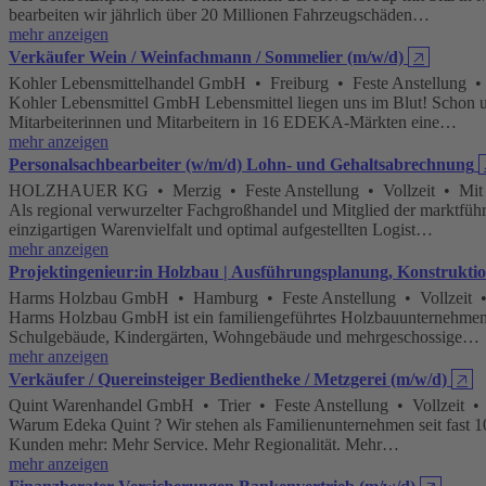
bearbeiten wir jährlich über 20 Millionen Fahrzeugschäden…
mehr anzeigen
Verkäufer Wein / Weinfachmann / Sommelier (m/w/d)
🡥
Kohler Lebensmittelhandel GmbH • Freiburg • Feste Anstellung • V
Kohler Lebensmittel GmbH Lebensmittel liegen uns im Blut! Schon un
Mitarbeiterinnen und Mitarbeitern in 16 EDEKA-Märkten eine…
mehr anzeigen
Personalsachbearbeiter (w/m/d) Lohn- und Gehaltsabrechnung
HOLZHAUER KG • Merzig • Feste Anstellung • Vollzeit • Mit B
Als regional verwurzelter Fachgroßhandel und Mitglied der markt
einzigartigen Warenvielfalt und optimal aufgestellten Logist…
mehr anzeigen
Projektingenieur:in Holzbau | Ausführungsplanung, Konstrukt
Harms Holzbau GmbH • Hamburg • Feste Anstellung • Vollzeit •
Harms Holzbau GmbH ist ein familiengeführtes Holzbauunternehmen. M
Schulgebäude, Kindergärten, Wohngebäude und mehrgeschossige…
mehr anzeigen
Verkäufer / Quereinsteiger Bedientheke / Metzgerei (m/w/d)
🡥
Quint Warenhandel GmbH • Trier • Feste Anstellung • Vollzeit • T
Warum Edeka Quint ? Wir stehen als Familienunternehmen seit fast 10
Kunden mehr: Mehr Service. Mehr Regionalität. Mehr…
mehr anzeigen