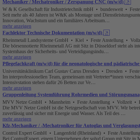
Mechaniker / Mechatroniker / Zerspanung CNC (m/w/d)
🡥
W & K Gesellschaft für Industrietechnik mbH • bundesweit • Feste
Seit mehr als 40 Jahren ist W&K als Montage und Dienstleistungsunter
Innovation, Wachstum und ein familiäres Arbeitsum…
mehr anzeigen
Fachlektor Technische Dokumentation (m/w/d)
🡥
Rheinmetall Landsysteme GmbH • Kiel • Feste Anstellung • Vollz
Die börsennotierte Rheinmetall AG mit Sitz in Düsseldorf steht als i
Systemhaus der Sicherheits- und Verteidigungsindu…
mehr anzeigen
Pflegefachkraft (m/w/d) für die neonatologische und pädiatrische 
Universitätsklinikum Carl Gustav Carus Dresden • Dresden • Feste 
Im interprofessionellen Team, gemeinsam mit Vertreter*innen verschi
Intensivstation stehen dafür 26 Betten zur Ve…
mehr anzeigen
Gruppenleitung Systemführung Rohrmedien und Störungsmana
MVV Netze GmbH • Mannheim • Feste Anstellung • Vollzeit • Ho
Die MVV Netze GmbH ist die Netzgesellschaft von MVV. Wir betrei
zuverlässig und sicher mit Energie und Wasser. Als Teil des …
mehr anzeigen
Kfz-Mechaniker / -Mechatroniker für Autoglas und Verglasungste
Control Expert GmbH • Langenfeld (Rheinland) • Feste Anstellung
Bei ControlExpert, einem Unternehmen der solvd Group mit Sitz in 