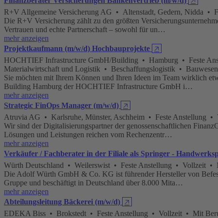
Finanzberater Versicherungen Bankenvertrieb (m/w/d)
🡥
R+V Allgemeine Versicherung AG • Altenstadt, Gedern, Nidda • Fe
Die R+V Versicherung zählt zu den größten Versicherungsunternehmen
Vertrauen und echte Partnerschaft – sowohl für un…
mehr anzeigen
Projektkaufmann (m/w/d) Hochbauprojekte
🡥
HOCHTIEF Infrastructure GmbH/Building • Hamburg • Feste Anstel
Materialwirtschaft und Logistik • Beschaffungslogistik • Bauwes
Sie möchten mit Ihrem Können und Ihren Ideen im Team wirklich etwa
Building Hamburg der HOCHTIEF Infrastructure GmbH i…
mehr anzeigen
Strategic FinOps Manager (m/w/d)
🡥
Atruvia AG • Karlsruhe, Münster, Aschheim • Feste Anstellung • 
Wir sind der Digitalisierungspartner der genossenschaftlichen Finan
Lösungen und Leistungen reichen vom Rechenzentr…
mehr anzeigen
Verkäufer / Fachberater in der Filiale als Springer - Handwerk
Würth Deutschland • Weilerswist • Feste Anstellung • Vollzeit • 
Die Adolf Würth GmbH & Co. KG ist führender Hersteller von Befest
Gruppe und beschäftigt in Deutschland über 8.000 Mita…
mehr anzeigen
Abteilungsleitung Bäckerei (m/w/d)
🡥
EDEKA Biss • Brokstedt • Feste Anstellung • Vollzeit • Mit Beru