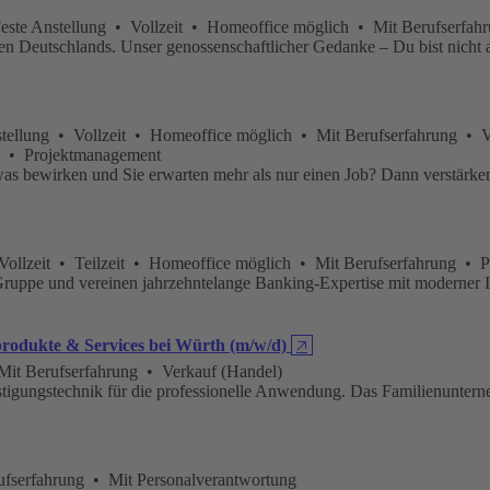
ste Anstellung • Vollzeit • Homeoffice möglich • Mit Berufserfah
 Deutschlands. Unser genossenschaftlicher Gedanke – Du bist nicht al
lung • Vollzeit • Homeoffice möglich • Mit Berufserfahrung • Ver
en • Projektmanagement
s bewirken und Sie erwarten mehr als nur einen Job? Dann verstärken S
Vollzeit • Teilzeit • Homeoffice möglich • Mit Berufserfahrung •
zGruppe und vereinen jahrzehntelange Banking-Expertise mit moderner I
sprodukte & Services bei Würth (m/w/d)
🡥
Mit Berufserfahrung • Verkauf (Handel)
igungstechnik für die professionelle Anwendung. Das Familienunterne
fserfahrung • Mit Personalverantwortung