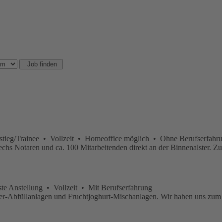
tieg/Trainee • Vollzeit • Homeoffice möglich • Ohne Berufserfahr
echs Notaren und ca. 100 Mitar­beitenden direkt an der Binnen­alster. 
 Anstellung • Vollzeit • Mit Berufserfahrung
mer-Abfüllanlagen und Fruchtjoghurt-Mischanlagen. Wir haben uns zum Z