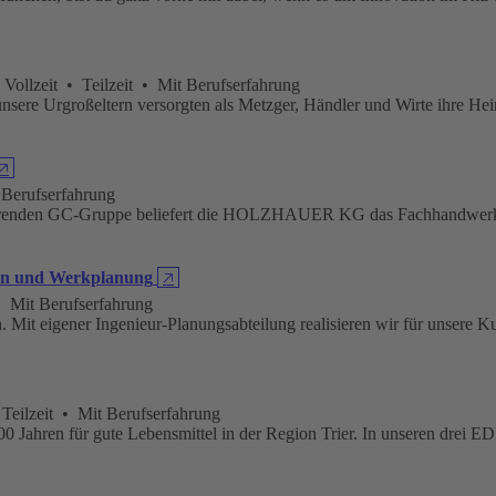
ollzeit • Teilzeit • Mit Berufserfahrung
sere Urgroßeltern versorgten als Metzger, Händler und Wirte ihre Hei
🡥
erufserfahrung
führenden GC-Gruppe beliefert die HOLZHAUER KG das Fachhandwerk mi
ion und Werkplanung
🡥
 Mit Berufserfahrung
it eigener Ingenieur-Planungsabteilung realisieren wir für unsere Kun
eilzeit • Mit Berufserfahrung
0 Jahren für gute Lebensmittel in der Region Trier. In unseren drei 