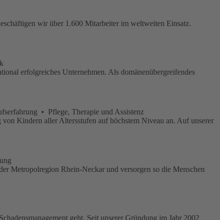
eschäftigen wir über 1.600 Mitarbeiter im weltweiten Einsatz.
ik
rnational erfolgreiches Unternehmen. Als domänenübergreifendes
fserfahrung • Pflege, Therapie und Assistenz
g von Kindern aller Altersstufen auf höchstem Niveau an. Auf unserer
tung
der Metropolregion Rhein-Neckar und versorgen so die Menschen
z-Schadensmanagement geht. Seit unserer Gründung im Jahr 2002