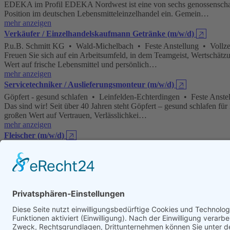
EDEKA im Profil EDEKA Nordwest ist eine von sechs genossenschaft
Position im deutschen Lebensmitteleinzelhandel ein. Gemein…
mehr anzeigen
Verkäufer / Einzelhandelskaufmann Getränke (m/w/d)
🡥
P.u.B. Schmitt KG • Wald-Michelbach • Feste Anstellung • Vollzei
Freuen Sie sich auf ein Arbeitsumfeld, in dem Teamgeist, Wertschätzu
Wert auf frische Lebensmittel und persönlich…
mehr anzeigen
Servicetechniker / Auslieferungsmonteur (m/w/d)
🡥
Göpfert - gesund schlafen • Leinfelden-Echterdingen • Feste Anst
Das sind wir! Seit über 40 Jahren steht Göpfert – gesund schlafen fü
großen Wert auf Vertrauen, Verlässlichkei…
mehr anzeigen
Fleischer (m/w/d)
🡥
EDEKA Till • Nortorf • Feste Anstellung • Vollzeit • Teilzeit •
EDEKA im Profil EDEKA Nordwest ist eine von sechs genossenschaft
Position im deutschen Lebensmitteleinzelhandel ein. Gemein…
mehr anzeigen
Technischer Vertriebsmitarbeiter Export – Surface Protection (
STEULER - KCH GmbH • Siershahn • Feste Anstellung • Vollzeit
Ankommen. Vorankommen. Steuler.1908 gegründet, ist das mittelständi
rund um den Globus tätig. Die gesamte Unternehme…
mehr anzeigen