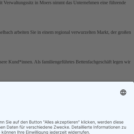
t Verwaltungssitz in Moers nimmt das Unternehmen eine führende
elbach arbeiten Sie in einem regional verwurzelten Markt, der großen
nsere Kund*innen. Als familiengeführtes Bettenfachgeschäft legen wir
t Verwaltungssitz in Moers nimmt das Unternehmen eine führende
lle Auskleidungen und als Anlagenbauer für Umwelt- und Beiztechnik