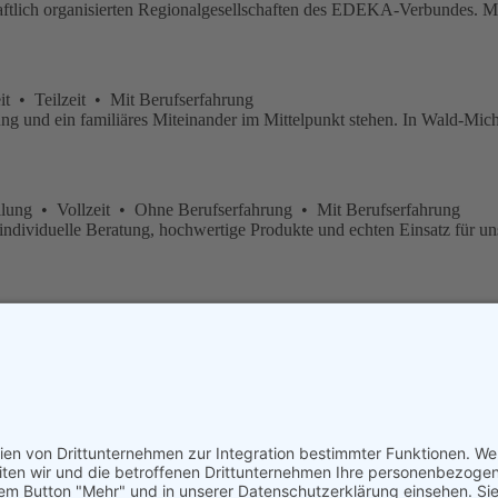
lich organisierten Regionalgesellschaften des EDEKA-Verbundes. Mi
t • Teilzeit • Mit Berufserfahrung
ng und ein familiäres Miteinander im Mittelpunkt stehen. In Wald-Mich
ellung • Vollzeit • Ohne Berufserfahrung • Mit Berufserfahrung
r individuelle Beratung, hochwertige Produkte und echten Einsatz für u
 Ohne Berufserfahrung • Mit Berufserfahrung
lich organisierten Regionalgesellschaften des EDEKA-Verbundes. Mi
m/w/d)
🡥
 • Mit Berufserfahrung
sche Traditionsunternehmen Steuler heute spezialisiert auf industrie