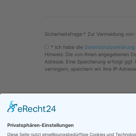
Sicherheitsfrage:
*
Zur Vermeidung von 
*
Ich habe die
Datenschutzerklärung
Hinweis: Die von Ihnen angegebenen Da
Adresse. Eine Speicherung erfolgt ggf
verringern, speichern wir Ihre IP-Adress
Werben in diesem Por