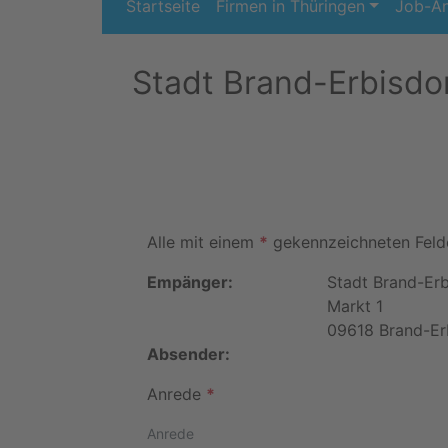
Startseite
Firmen in Thüringen
Job-A
Stadt Brand-Erbisdo
Alle mit einem
*
gekennzeichneten Felde
Empänger:
Stadt Brand-Erb
Markt 1
09618 Brand-Er
Absender:
Anrede
*