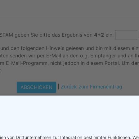
SPAM geben Sie bitte das Ergebnis von
4+2
ein:
und den folgenden Hinweis gelesen und bin mit diesem ein
ten senden wir per E-Mail an den o.g. Empfänger und an I
. im E-Mail-Programm, nicht jedoch in diesem Portal. Um d
e.
|
Zurück zum Firmeneintrag
tal
•
Kontakt / Impressum
•
Datenschutzerklärung
•