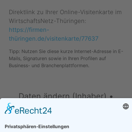
Direktlink zu Ihrer Online-Visitenkarte im
WirtschaftsNetz-Thüringen:
https://firmen-
thüringen.de/visitenkarte/77637
Tipp: Nutzen Sie diese kurze Internet-Adresse in E-
Mails, Signaturen sowie in Ihren Profilen auf
Business- und Branchenplattformen.
Daten ändern (Inhaber) •
Drucken • Änderung
vorschlagen