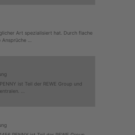
cher Art spezialisiert hat. Durch flache
ie Ansprüche …
ung
454 PENNY ist Teil der REWE Group und
entralen. …
ung
 961456 PENNY ist Teil der REWE Group