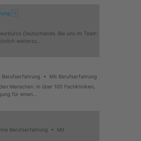
fung
🡥
nieurbüros Deutschlands. Bei uns im Team
sönlich weiterzu…
 Berufserfahrung • Mit Berufserfahrung
den Menschen. In über 100 Fachkliniken,
rgung für einen…
hne Berufserfahrung • Mit