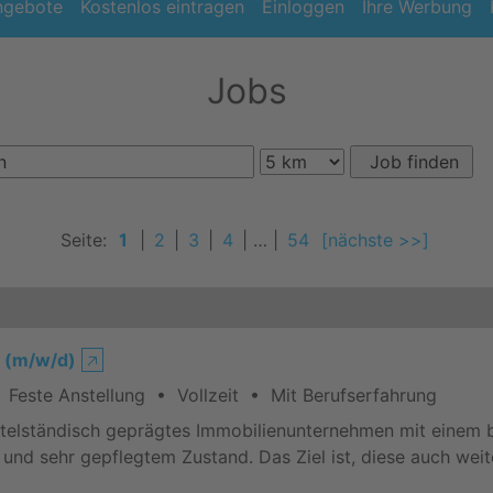
ngebote
Kostenlos eintragen
Einloggen
Ihre Werbung
Jobs
Seite:
1
|
2
|
3
|
4
| … |
54
[nächste >>]
n (m/w/d)
🡥
Feste Anstellung • Vollzeit • Mit Berufserfahrung
ttelständisch geprägtes Immobilienunternehmen mit einem
und sehr gepflegtem Zustand. Das Ziel ist, diese auch wei