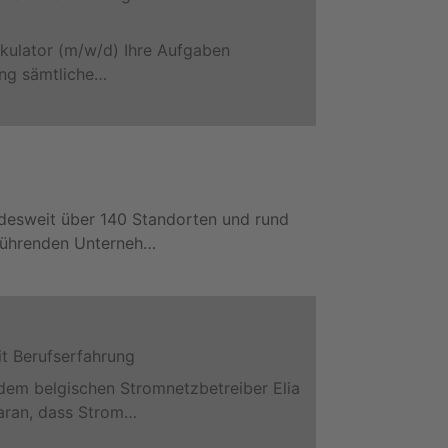
alkulator (m/w/d) Ihre Aufgaben
ung sämtliche…
undesweit über 140 Standorten und rund
 führenden Unterneh…
t Berufserfahrung
dem belgischen Stromnetzbetreiber Elia
daran, dass Strom…