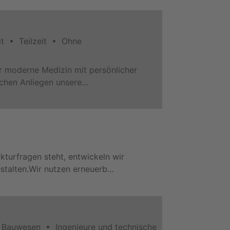
it • Teilzeit • Ohne
ir moderne Medizin mit persönlicher
ichen Anliegen unsere…
kturfragen steht, entwickeln wir
stalten.Wir nutzen erneuerb…
 Bauwesen • Ingenieure und technische