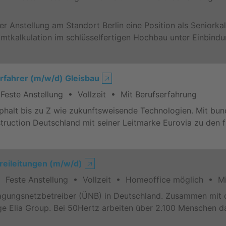
eter Anstellung am Standort Berlin eine Position als Seniork
amtkalkulation im schlüsselfertigen Hochbau unter Einbind
rfahrer (m/w/d) Gleisbau
🡥
este Anstellung • Vollzeit • Mit Berufserfahrung
Asphalt bis zu Z wie zukunftsweisende Technologien. Mit b
struction Deutschland mit seiner Leitmarke Eurovia zu den
eileitungen (m/w/d)
🡥
 Feste Anstellung • Vollzeit • Homeoffice möglich • Mi
tragungsnetzbetreiber (ÜNB) in Deutschland. Zusammen mit 
ätige Elia Group. Bei 50Hertz arbeiten über 2.100 Menschen 