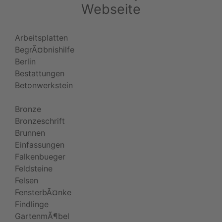
Webseite
Arbeitsplatten
BegrÃ¤bnishilfe
Berlin
Bestattungen
Betonwerkstein
Bronze
Bronzeschrift
Brunnen
Einfassungen
Falkenbueger
Feldsteine
Felsen
FensterbÃ¤nke
Findlinge
GartenmÃ¶bel