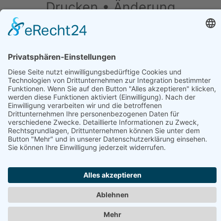
Drucken • Änderung
vorschlagen
Daten ändern (für Inhaber)
•
Änderung
vorschlagen
•
Drucken
Werben in diesem Portal
•
Kontakt / Impressum
•
Datenschutzerklärung
•
Cookie-Einstellungen