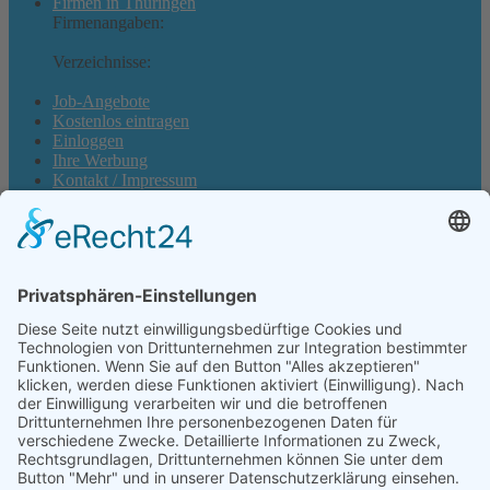
Firmen in Thüringen
Firmenangaben:
Branchen
Geschäftsbereiche, Produkte
und Dienstleistungen
Verzeichnisse:
Orte in Thüringen
Landkreise in Thüringen
Hotels in Thüringen
Job-Angebote
Kostenlos eintragen
Einloggen
Ihre Werbung
Kontakt / Impressum
Branchen im Branchenbuch Thüringen
Aktuell eingestellter Filter:
Branche: 29.32.0 Herstellung von
sonstigen Teilen und sonstigem Zubehör für Kraftwagen (
Filter