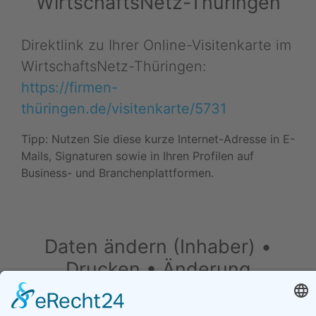
WirtschaftsNetz-Thüringen
Direktlink zu Ihrer Online-Visitenkarte im
WirtschaftsNetz-Thüringen:
https://firmen-
thüringen.de/visitenkarte/5731
Tipp: Nutzen Sie diese kurze Internet-Adresse in E-
Mails, Signaturen sowie in Ihren Profilen auf
Business- und Branchenplattformen.
Daten ändern (Inhaber) •
Drucken • Änderung
vorschlagen