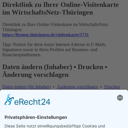
Direktlink zu Ihrer Online-Visitenkarte
im WirtschaftsNetz-Thüringen
Direktlink zu Ihrer Online-Visitenkarte im WirtschaftsNetz-
Thüringen:
https://firmen-thüringen.de/visitenkarte/5731
Tipp: Nutzen Sie diese kurze Internet-Adresse in E-Mails,
Signaturen sowie in Ihren Profilen auf Business- und
Branchenplattformen.
Daten ändern (Inhaber) • Drucken •
Änderung vorschlagen
Daten ändern (für Inhaber)
•
Änderung vorschlagen
•
Drucken
Änderung vorschlagen | Fehler melden
×
Bitte teilen Sie uns mit, welche Informationen fehlerhaft oder
veraltet sind: