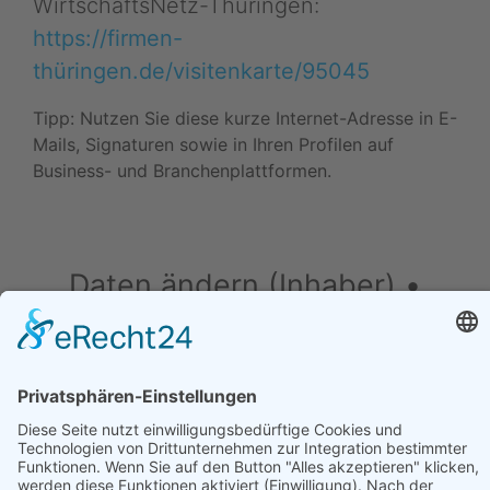
WirtschaftsNetz-Thüringen:
https://firmen-
thüringen.de/visitenkarte/95045
Tipp: Nutzen Sie diese kurze Internet-Adresse in E-
Mails, Signaturen sowie in Ihren Profilen auf
Business- und Branchenplattformen.
Daten ändern (Inhaber) •
Drucken • Änderung
vorschlagen
Daten ändern (für Inhaber)
•
Änderung
vorschlagen
•
Drucken