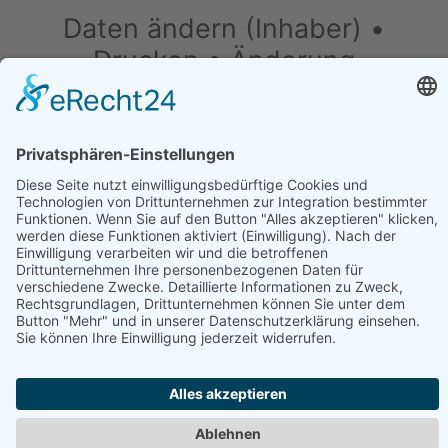
Daten ändern (Inhaber) •
Drucken • Änderung
vorschlagen
Daten ändern (für Inhaber)
•
Änderung
vorschlagen
•
Drucken
Werben in diesem Portal
•
Kontakt / Impressum
•
Datenschutzerklärung
•
Cookie-Einstellungen