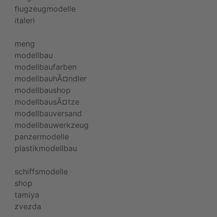
flugzeugmodelle
italeri
meng
modellbau
modellbaufarben
modellbauhÃ¤ndler
modellbaushop
modellbausÃ¤tze
modellbauversand
modellbauwerkzeug
panzermodelle
plastikmodellbau
schiffsmodelle
shop
tamiya
zvezda