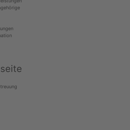
leistungen
ngehörige
tungen
nation
seite
etreuung