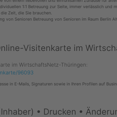
e von einem liebevollen und einfühlsamen Zuhause für älte
dividuellen 1:1 Betreuung zur Seite, immer verlässlich und m
die Zeit, die Sie brauchen.
g von Senioren Betreuung von Senioren im Raum Berlin Al
 Online-Visitenkarte im Wirts
nkarte im WirtschaftsNetz-Thüringen:
tenkarte/96093
esse in E-Mails, Signaturen sowie in Ihren Profilen auf Bus
(Inhaber) • Drucken • Änderu