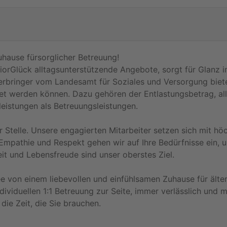
uhause fürsorglicher Betreuung!
niorGlück alltagsunterstützende Angebote, sorgt für Glanz 
erbringer vom Landesamt für Soziales und Versorgung biete
net werden können. Dazu gehören der Entlastungsbetrag, a
eistungen als Betreuungsleistungen.
r Stelle. Unsere engagierten Mitarbeiter setzen sich mit höc
Empathie und Respekt gehen wir auf Ihre Bedürfnisse ein, um
it und Lebensfreude sind unser oberstes Ziel.
e von einem liebevollen und einfühlsamen Zuhause für älte
dividuellen 1:1 Betreuung zur Seite, immer verlässlich und m
die Zeit, die Sie brauchen.