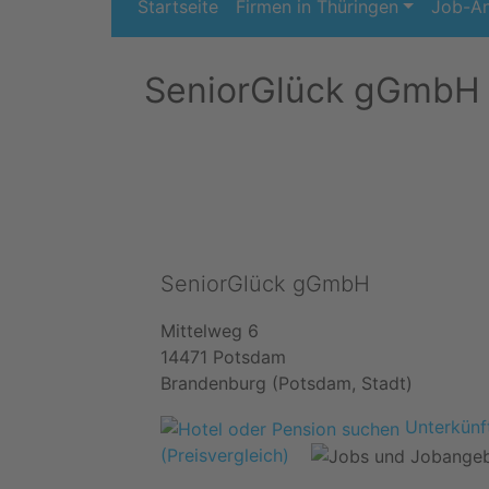
Startseite
Firmen in Thüringen
Job-A
SeniorGlück gGmbH
SeniorGlück gGmbH
Mittelweg 6
14471 Potsdam
Brandenburg (Potsdam, Stadt)
Unterkünft
(Preisvergleich)