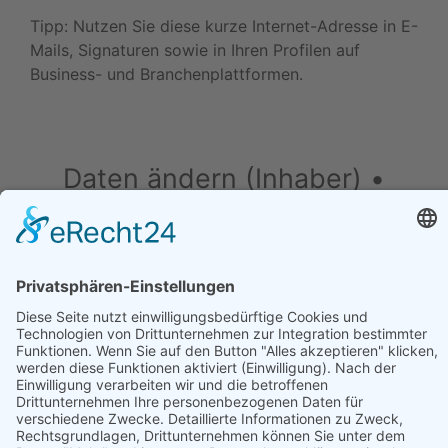
Tipp: Nutzen Sie diese kurze Internet-Adresse in E-
Mails, Signaturen sowie in Ihren Profilen auf
Business- und Branchenplattformen.
Daten ändern (Inhaber) •
Drucken • Änderung
vorschlagen
Daten ändern (für Inhaber)
•
Änderung
vorschlagen
•
Drucken
Werben in diesem Portal
•
Kontakt / Impressum
•