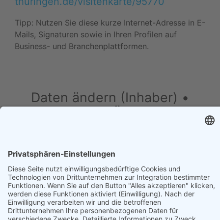
thüringen.de/visitenkarte/95770
Tipp: Nutzen Sie diese kurze Internet-Adresse in E-
Mails, Signaturen sowie in Ihren Profilen auf
Business- und Branchenplattformen.
Daten ändern (Inhaber) •
Drucken • Änderung
vorschlagen
Daten ändern (für Inhaber)
•
Änderung
vorschlagen
•
Drucken