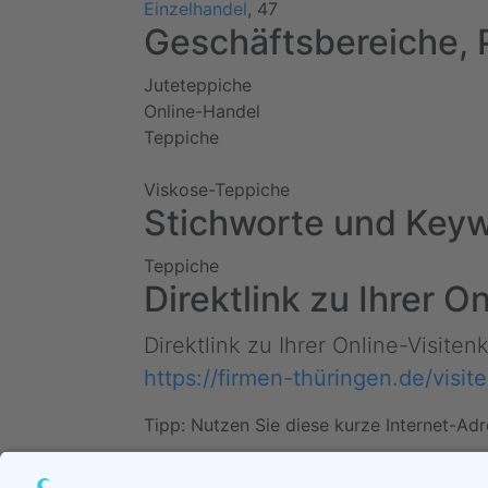
Einzelhandel
, 47
Geschäftsbereiche, 
Juteteppiche
Online-Handel
Teppiche
Viskose-Teppiche
Stichworte und Keyw
Teppiche
Direktlink zu Ihrer 
Direktlink zu Ihrer Online-Visite
https://firmen-thüringen.de/visi
Tipp: Nutzen Sie diese kurze Internet-Adr
Daten ändern (Inhab