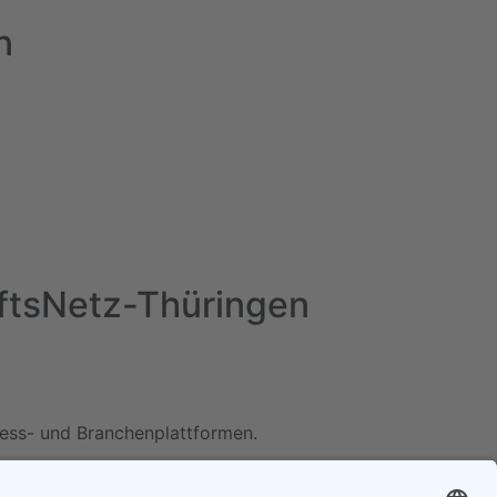
n
haftsNetz-Thüringen
iness- und Branchenplattformen.
schlagen