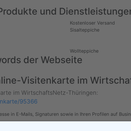
Produkte und Dienstleistunge
Kostenloser Versand
Sisalteppiche
Wollteppiche
ords der Webseite
Online-Visitenkarte im Wirtsc
nkarte im WirtschaftsNetz-Thüringen:
tenkarte/95366
esse in E-Mails, Signaturen sowie in Ihren Profilen auf Bus
er) • Drucken • Änderung vor