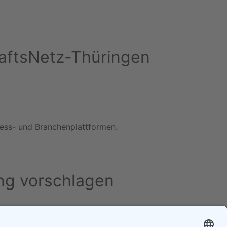
chaftsNetz-Thüringen
iness- und Branchenplattformen.
ng vorschlagen