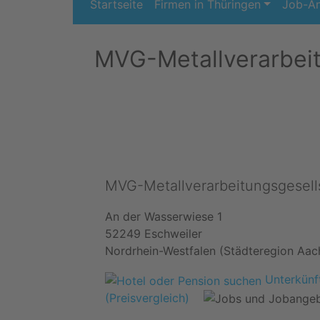
Startseite
Firmen in Thüringen
Job-A
MVG-Metallverarbei
MVG-Metallverarbeitungsgesel
An der Wasserwiese 1
52249 Eschweiler
Nordrhein-Westfalen (Städteregion Aac
Unterkünft
(Preisvergleich)