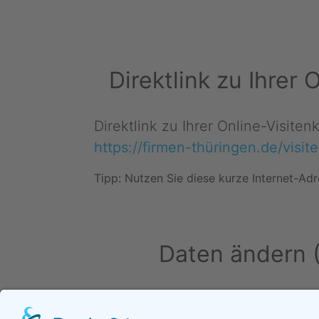
Direktlink zu Ihrer
Direktlink zu Ihrer Online-Visite
https://firmen-thüringen.de/visi
Tipp: Nutzen Sie diese kurze Internet-Adr
Daten ändern 
Daten ändern (für Inhaber)
•
Än