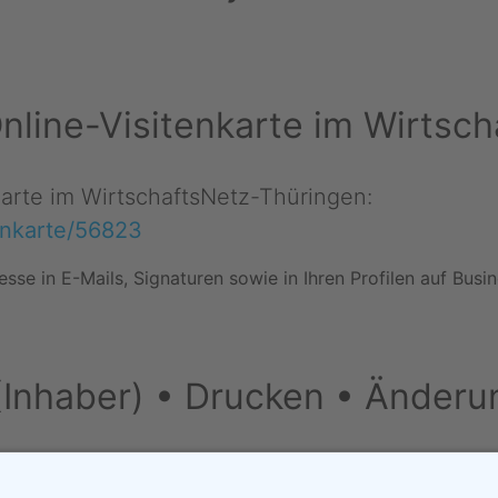
 Online-Visitenkarte im Wirts
nkarte im WirtschaftsNetz-Thüringen:
tenkarte/56823
esse in E-Mails, Signaturen sowie in Ihren Profilen auf Bus
(Inhaber) • Drucken • Änderu
derung vorschlagen
•
Drucken