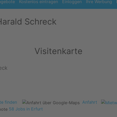
ngebote
Kostenlos eintragen
Einloggen
Ihre Werbung
arald Schreck
Visitenkarte
eck
e finden
Anfahrt
58 Jobs in Erfurt