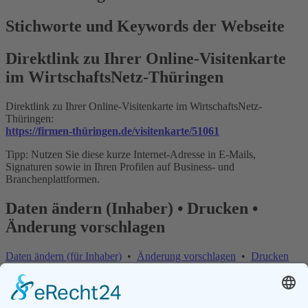
Stichworte und Keywords der Webseite
Direktlink zu Ihrer Online-Visitenkarte
im WirtschaftsNetz-Thüringen
Direktlink zu Ihrer Online-Visitenkarte im WirtschaftsNetz-
Thüringen:
https://firmen-thüringen.de/visitenkarte/51061
Tipp: Nutzen Sie diese kurze Internet-Adresse in E-Mails,
Signaturen sowie in Ihren Profilen auf Business- und
Branchenplattformen.
Daten ändern (Inhaber) • Drucken •
Änderung vorschlagen
Daten ändern (für Inhaber)
•
Änderung vorschlagen
•
Drucken
Änderung vorschlagen | Fehler melden