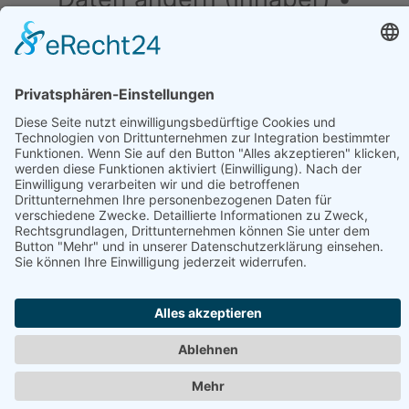
Drucken • Änderung
vorschlagen
Daten ändern (für Inhaber)
•
Änderung
vorschlagen
•
Drucken
Werben in diesem Portal
•
Kontakt / Impressum
•
Datenschutzerklärung
•
Cookie-Einstellungen