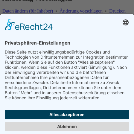
Daten ändern (für Inhaber)
•
Änderung vorschlagen
•
Drucken
Änderung vorschlagen | Fehler melden
×
Bitte teilen Sie uns mit, welche Informationen fehlerhaft oder
veraltet sind:
Internet-Adresse fehlt oder ist falsch
E-Mail-Adresse fehlt oder ist falsch
Telefonnummer, Faxnummer oder Anschrift ist falsch
Firma existiert nicht mehr
Firmenname ist falsch
Ihre Nachricht an uns
Optional
Sicherheitsfrage:
Bitte addieren Sie:
3 + 10
= ?
Abbrechen
Abschicken