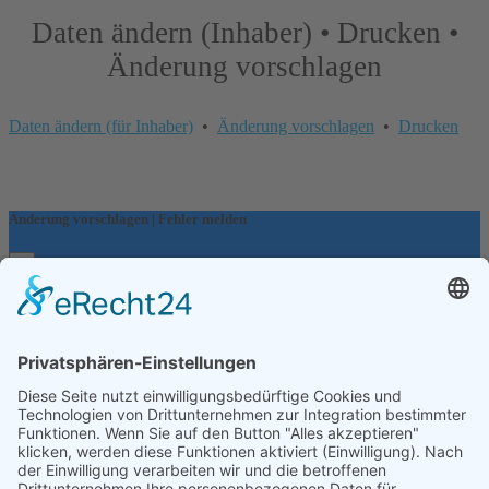
Daten ändern (Inhaber) • Drucken •
Änderung vorschlagen
Daten ändern (für Inhaber)
•
Änderung vorschlagen
•
Drucken
Änderung vorschlagen | Fehler melden
×
Bitte teilen Sie uns mit, welche Informationen fehlerhaft oder
veraltet sind:
Internet-Adresse fehlt oder ist falsch
E-Mail-Adresse fehlt oder ist falsch
Telefonnummer, Faxnummer oder Anschrift ist falsch
Firma existiert nicht mehr
Firmenname ist falsch