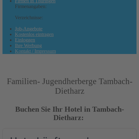
Firmen in Thüringen
Firmenangaben:
Branchen
Geschäftsbereiche, Produkte
und Dienstleistungen
Verzeichnisse:
Orte in Thüringen
Landkreise in Thüringen
Hotels in Thüringen
Job-Angebote
Kostenlos eintragen
Einloggen
Ihre Werbung
Kontakt / Impressum
Familien- Jugendherberge Tambach-
Dietharz
Buchen Sie Ihr Hotel in Tambach-
Dietharz: