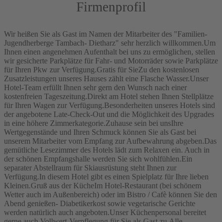
Firmenprofil
Wir heißen Sie als Gast im Namen der Mitarbeiter des "Familien-
Jugendherberge Tambach- Dietharz" sehr herzlich willkommen.Um
Ihnen einen angenehmen Aufenthalt bei uns zu ermöglichen, stellen
wir gesicherte Parkplätze für Fahr- und Motorräder sowie Parkplätze
für Ihren Pkw zur Verfügung.Gratis für SieZu den kostenlosen
Zusatzleistungen unseres Hauses zählt eine Flasche Wasser.Unser
Hotel-Team erfüllt Ihnen sehr gern den Wunsch nach einer
kostenfreien Tageszeitung.Direkt am Hotel stehen Ihnen Stellplätze
für Ihren Wagen zur Verfügung.Besonderheiten unseres Hotels sind
der angebotene Late-Check-Out und die Möglichkeit des Upgrades
in eine höhere Zimmerkategorie.Zuhause sein bei unsIhre
Wertgegenstände und Ihren Schmuck können Sie als Gast bei
unserem Mitarbeiter vom Empfang zur Aufbewahrung abgeben.Das
gemütliche Lesezimmer des Hotels lädt zum Relaxen ein. Auch in
der schönen Empfangshalle werden Sie sich wohlfühlen.Ein
separater Abstellraum für Skiausrüstung steht Ihnen zur
Verfügung.In diesem Hotel gibt es einen Spielplatz für Ihre lieben
Kleinen.Gruß aus der KücheIm Hotel-Restaurant (bei schönem
Wetter auch im Außenbereich) oder im Bistro / Cafè können Sie den
Abend genießen- Diabetikerkost sowie vegetarische Gerichte
werden natürlich auch angeboten.Unser Küchenpersonal bereitet
gerne auch Vollwert-Verpflegung für Sie als Gast zu.Alle