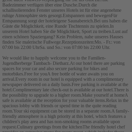
Badezimmer verfügen über eine Dusche.Durch die
schallisolierenden Fenster unseres Hotels ist für eine angenehme
ruhige Atmosphäre stets gesorgt.Entspannen und bewegenFür
Entspannung sorgt der hoteleigene Saunabereich.Bei uns haben die
Gäste die Möglichkeit, eine Runde Tischtennis zu spielen.In
unserem Hotel haben Sie die Möglichkeit, Sport zu treiben.Lust auf
einen schönen Spaziergang? Kein Problem, nahe unseres Hauses
finden Sie malerische Fußwege.Rezeptionszeiten:Mo. - Fr.: von
07:00 bis 22:00 UhrSa. und So.: von 07:00 bis 22:00 Uhr.
We would like to happily welcome you to the Familien-
Jugendherberge Tambach- Dietharz.At our hotel there are parking
spaces for your car and also secure parking for bikes and
motorbikes.Free for youA free bottle of water awaits you on
arrival.Every room in our hotel is equipped with a complimentary
newspaper delivered on a daily basis.Free parking is available at the
hotel.Complimentary late check-out is available at our hotel.There is
the possibility to upgrade to a higher room.Make yourself at homeA
safe is available at the reception for your valuable items.Relax in the
spacious lobby with friends or spend time in the quite reading
room.Your ski equipment can be stored in a separate room.A family-
friendly atmosphere is a high priority at this hotel, which features a
children's play area and has non-smoking rooms available upon
request.Culinary greetings from the kitchenThe friendly hotel chef