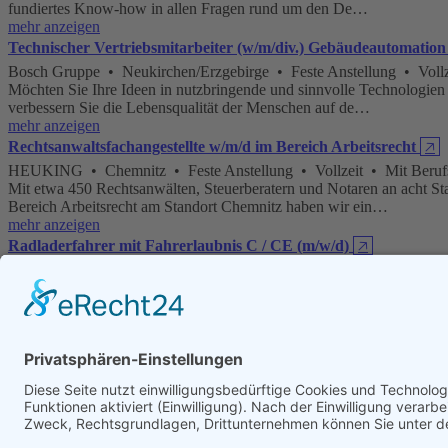
fundiertes Know-how in allen Fragen rund um den De…
mehr anzeigen
Technischer Vertriebsmitarbeiter (w/m/div.) Gebäudeautomation
Bosch Gruppe • Neukirchen/Erzgebirge • Feste Anstellung • Vollz
Möchten Sie Ihre Ideen in nutzbringende und sinnvolle Technologie
verbessern Sie die Lebensqualität der Menschen auf de…
mehr anzeigen
Rechtsanwaltsfachangestellte w/m/d im Bereich Arbeitsrecht
🡥
HEUKING • Chemnitz • Feste Anstellung • Vollzeit • Mit Beruf
Mit etwa 450 Rechtsanwälten, Steuerberatern und Notaren an acht St
Bereich Arbeitsrecht am Standort Chemnitz haben wir ein…
mehr anzeigen
Radladerfahrer mit Fahrerlaubnis C / CE (m/w/d)
🡥
REMONDIS Mitteldeutschland GmbH • Zeitz • Feste Anstellung • 
Im Auftrag der Zukunft Wir bewegen Ideen: Aus Wertstoff wird Roh
Lösungen, die Fortschritt und Ressourcenschonung in Einkla…
mehr anzeigen
Arbeitsmediziner*in, Betriebsmediziner*in oder Arzt/Ärztin in 
TÜV Rheinland Group • Annaberg Buchholz • Feste Anstellung • 
Referenzcode: 19844 Gesellschaft: TÜV Rheinland Group Die Begeis
Wissen eigenverantwortlich einbringen und sich dabei persön…
mehr anzeigen
Seite:
1
|
2
|
3
|
4
| … |
11
[nächste >>]