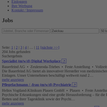
Einloggen
Ihre Werbung
Kontakt / Impressum
Jobs
Seite:
1
|
2
|
3
|
4
| … |
11
[nächste >>]
204 Jobs gefunden
Suchergebnis
Specialist (m/w/d) Digital Workplace
🡥
Bauerfeind AG • Zeulenroda-Triebes • Feste Anstellung • Vollzei
Die Bauerfeind AG bietet als innovativer Hersteller von medizinis
Einlagen. Unser Unternehmen beschäftigt weltweit rund 2…
mehr anzeigen
Pflegefachmann / -frau (m/w/d) Psychiatrie
🡥
Helios Vogtland-Klinikum Plauen GmbH • Plauen • Feste Anstellun
Psychische Erkrankungen sind eine große Herausforderung – für die B
Betten und ihrer Tagesklinik sowie der Psychi…
mehr anzeigen