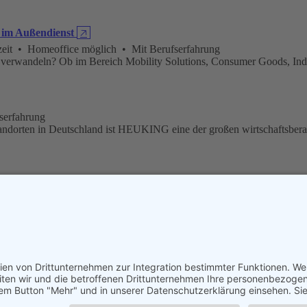
 im Außendienst
🡥
eit • Homeoffice möglich • Mit Berufserfahrung
n verwandeln? Ob im Bereich Mobility Solutions, Consumer Goods, Ind
serfahrung
andorten in Deutschland ist HEUKING eine der großen wirtschaftsbera
Vollzeit • Ohne Berufserfahrung • Mit Berufserfahrung
stoff, aus Biomasse Strom, aus Abfall Wärme, aus Wasser Leben. Meh
Weiterbildung (w/m/d)
🡥
Vollzeit • Mit Berufserfahrung • Ärzte
terung für zukunftsweisende Lösungen teilen wir mit über 28.000 M