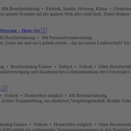
it Berufserfahrung • Elektrik, Sanitär, Heizung, Klima • Elektrote
tion unserer Kunden auf der ganzen Welt alles rund läuft. Dabei denken
m Meerane – Haus Ost
🡥
t Berufserfahrung • Mit Personalverantwortung
Gutes tun und ein Lächeln ernten – das ist unsere Leidenschaft! Als e
 • Berufseinstieg/Trainee • Vollzeit • Teilzeit • Ohne Berufserfa
unktversorgung und Akademisches Lehrkrankenhaus der Universität Lei
)
🡥
 Vollzeit • Homeoffice möglich • Mit Berufserfahrung
 sichere Festanstellung, ein attraktives Vergütungsmodell, flexible Ar
instieg/Trainee • Vollzeit • Homeoffice möglich • Ohne Berufserfah
chen Hilfsmitteln ein umfassendes Versorgungsprogramm in den Bereich