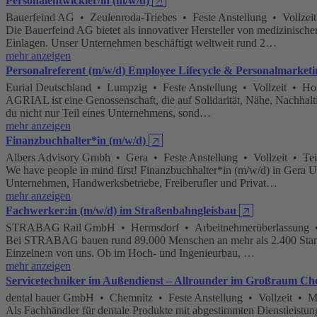
Personalentwickler/in (m/w/d)
🡥
Bauerfeind AG • Zeulenroda-Triebes • Feste Anstellung • Vollzeit
Die Bauerfeind AG bietet als innovativer Hersteller von medizinis
Einlagen. Unser Unternehmen beschäftigt weltweit rund 2…
mehr anzeigen
Personalreferent (m/w/d) Employee Lifecycle & Personalmarketi
Eurial Deutschland • Lumpzig • Feste Anstellung • Vollzeit • Ho
AGRIAL ist eine Genossenschaft, die auf Solidarität, Nähe, Nachhalti
du nicht nur Teil eines Unternehmens, sond…
mehr anzeigen
Finanzbuchhalter*in (m/w/d)
🡥
Albers Advisory Gmbh • Gera • Feste Anstellung • Vollzeit • Tei
We have people in mind first! Finanzbuchhalter*in (m/w/d) in Gera U
Unternehmen, Handwerksbetriebe, Freiberufler und Privat…
mehr anzeigen
Fachwerker:in (m/w/d) im Straßenbahngleisbau
🡥
STRABAG Rail GmbH • Hermsdorf • Arbeitnehmerüberlassung • V
Bei STRABAG bauen rund 89.000 Menschen an mehr als 2.400 Standorte
Einzelne:n von uns. Ob im Hoch- und Ingenieurbau, …
mehr anzeigen
Servicetechniker im Außendienst – Allrounder im Großraum Ch
dental bauer GmbH • Chemnitz • Feste Anstellung • Vollzeit • Mi
Als Fachhändler für dentale Produkte mit abgestimmten Dienstleistun