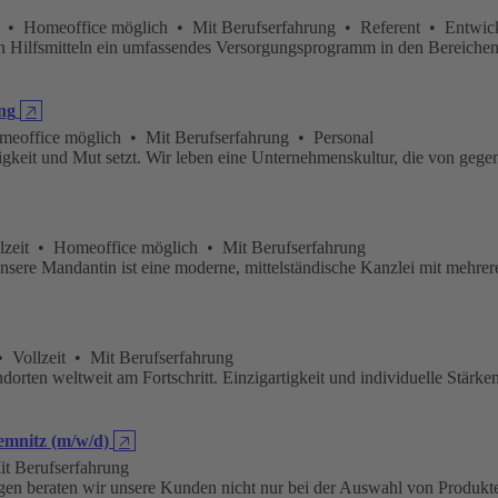
 • Homeoffice möglich • Mit Berufserfahrung • Referent • Entwickl
chen Hilfsmitteln ein umfassendes Versorgungsprogramm in den Bereich
ng
🡥
meoffice möglich • Mit Berufserfahrung • Personal
gkeit und Mut setzt. Wir leben eine Unternehmenskultur, die von gegense
lzeit • Homeoffice möglich • Mit Berufserfahrung
nsere Mandantin ist eine moderne, mittelständische Kanzlei mit mehrere
ollzeit • Mit Berufserfahrung
n weltweit am Fortschritt. Einzigartigkeit und individuelle Stärken 
emnitz (m/w/d)
🡥
t Berufserfahrung
gen beraten wir unsere Kunden nicht nur bei der Auswahl von Produkten