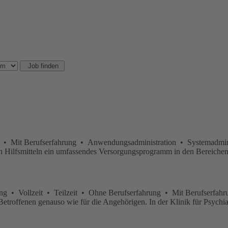
t • Mit Berufserfahrung • Anwendungsadministration • Systemadmini
chen Hilfsmitteln ein umfassendes Versorgungsprogramm in den Bereich
g • Vollzeit • Teilzeit • Ohne Berufserfahrung • Mit Berufserfahr
etroffenen genauso wie für die Angehörigen. In der Klinik für Psychiat