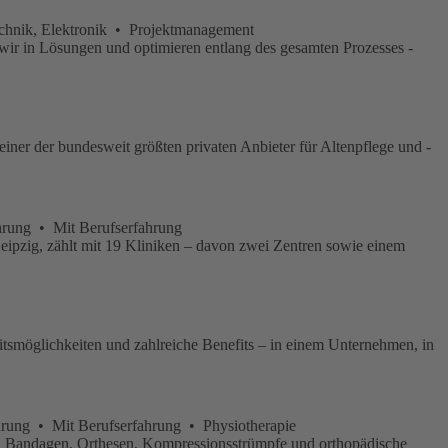
chnik, Elektronik • Projektmanagement
 wir in Lösungen und optimieren entlang des gesamten Prozesses -
iner der bundesweit größten privaten Anbieter für Altenpflege und -
hrung • Mit Berufserfahrung
pzig, zählt mit 19 Kliniken – davon zwei Zentren sowie einem
beitsmöglichkeiten und zahlreiche Benefits – in einem Unternehmen, in
rung • Mit Berufserfahrung • Physiotherapie
en Bandagen, Orthesen, Kompressionsstrümpfe und orthopädische