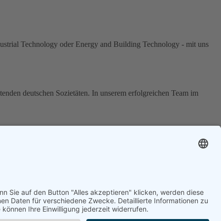
ustrial Technology oder Energy and Building Technology - mit uns
tenden deutschen Sozietäten. In unserem erfolgreichen Team im
r als 40.000 Menschen arbeiten bei REMONDIS an ganzheitlichen
enschen rund um den Globus. Bei TÜV Rheinland können Sie Ihr