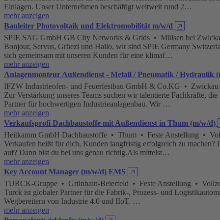
Einlagen. Unser Unternehmen beschäftigt weltweit rund 2…
mehr anzeigen
Bauleiter Photovoltaik und Elektromobilität m/w/d
🡥
SPIE SAG GmbH GB City Networks & Grids • Mülsen bei Zwickau •
Bonjour, Servus, Grüezi und Hallo, wir sind SPIE Germany Switzerlan
sich gemeinsam mit unseren Kunden für eine klimaf…
mehr anzeigen
Anlagenmonteur Außendienst - Metall / Pneumatik / Hydraulik 
IFZW Industrieofen- und Feuerfestbau GmbH & Co.KG • Zwickau • 
Zur Verstärkung unseres Teams suchen wir talentierte Fachkräfte, di
Partner für hochwertigen Industrieanlagenbau. Wir …
mehr anzeigen
Verkaufsprofi Dachbaustoffe mit Außendienst in Thum (m/w/d)
Heitkamm GmbH Dachbaustoffe • Thum • Feste Anstellung • Vollz
Verkaufen heißt für dich, Kunden langfristig erfolgreich zu mache
auf? Dann bist du bei uns genau richtig.Als mittelst…
mehr anzeigen
Key Account Manager (m/w/d) EMS
🡥
TURCK-Gruppe • Grünhain-Beierfeld • Feste Anstellung • Vollzei
Turck ist globaler Partner für die Fabrik-, Prozess- und Logistikaut
Wegbereitern von Industrie 4.0 und IIoT. …
mehr anzeigen