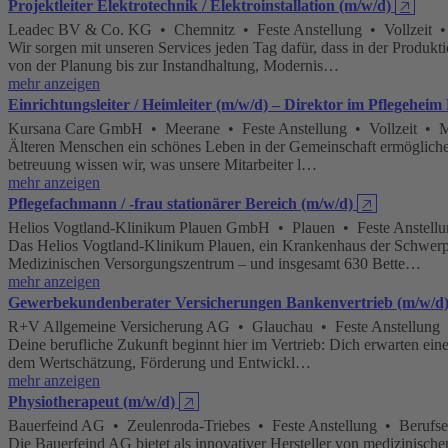
Projektleiter Elektrotechnik / Elektroinstallation (m/w/d)
🡥
Leadec BV & Co. KG • Chemnitz • Feste Anstellung • Vollzeit • M
Wir sorgen mit unseren Services jeden Tag dafür, dass in der Produk
von der Planung bis zur Instandhaltung, Modernis…
mehr anzeigen
Einrichtungsleiter / Heimleiter (m/w/d) – Direktor im Pflegehei
Kursana Care GmbH • Meerane • Feste Anstellung • Vollzeit • Mi
Älteren Menschen ein schönes Leben in der Gemeinschaft ermöglichen, 
betreuung wissen wir, was unsere Mitarbeiter l…
mehr anzeigen
Pflegefachmann / -frau stationärer Bereich (m/w/d)
🡥
Helios Vogtland-Klinikum Plauen GmbH • Plauen • Feste Anstellung
Das Helios Vogtland-Klinikum Plauen, ein Krankenhaus der Schwerp
Medizinischen Versorgungszentrum – und insgesamt 630 Bette…
mehr anzeigen
Gewerbekundenberater Versicherungen Bankenvertrieb (m/w/d
R+V Allgemeine Versicherung AG • Glauchau • Feste Anstellung •
Deine berufliche Zukunft beginnt hier im Vertrieb: Dich erwarten eine
dem Wertschätzung, Förderung und Entwickl…
mehr anzeigen
Physiotherapeut (m/w/d)
🡥
Bauerfeind AG • Zeulenroda-Triebes • Feste Anstellung • Berufse
Die Bauerfeind AG bietet als innovativer Hersteller von medizinis