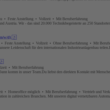
 Feste Anstellung • Vollzeit • Mit Berufserfahrung
d Austria. Wir - das sind 20.000 Technikbegeisterte an 250 Standorten
(m/w/d)
🡥
Feste Anstellung • Vollzeit • Ohne Berufserfahrung • Mit Berufs
e unsere Leidenschaft für den internationalen Industrieanlagenbau tei
🡥
eit • Mit Berufserfahrung
n? Dann komm in unser Team.Du liebst den direkten Kontakt mit Mensc
t • Homeoffice möglich • Mit Berufserfahrung • Vertrieb und Verk
omation in zahlreichen Branchen. Mit unseren digital vernetzbaren Auto