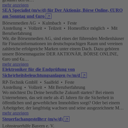
mehr anzeigen
SEA Specialist (m/w/d) für Der Aktionär, Börse Online, €URO
am Sonntag und €uro
🡥
Börsenmedien AG • Kulmbach • Feste
Anstellung • Vollzeit • Teilzeit • Homeoffice möglich • Mit
Berufserfahrung
Wir, die Börsenmedien AG, sind eines der führenden Medienhäuser
für Finanzinformationen im deutschsprachigen Raum und vereinen
zahlreiche erfolgreiche Marken unter einem Dach. Dazu gehören
unsere Börsenmagazine DER AKTIONÄR, BÖRSE ONLINE,
€uro und €u…
mehr anzeigen
Elektroniker für die Endprüfung von
Siche)rheitsbeleuchtungsanlagen (w/m/d
🡥
RP-Technik GmbH • Saalfeld • Feste
Anstellung • Vollzeit • Mit Berufserfahrung
Wo möchtest Du Deine berufliche Zukunft starten? Bei einem
Unternehmen, das seit mehr als 45 Jahren für die Sicherheit in
öffentlichen und gewerblichen Immobilien sorgt? Oder bei einem
Arbeitgeber, der langfristig wachsen und seine ausgezeichnete M…
mehr anzeigen
Steuerfachangestellte:r (m/w/d)
🡥
Lohnsteuerhilfe Bayern e. V.