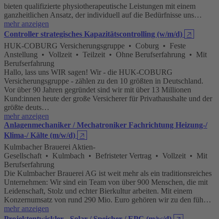
bieten qualifizierte physiotherapeutische Leistungen mit einem
ganzheitlichen Ansatz, der individuell auf die Bedürfnisse uns…
mehr anzeigen
Controller strategisches Kapazitätscontrolling (w/m/d)
🡥
HUK-COBURG Versicherungsgruppe • Coburg • Feste
Anstellung • Vollzeit • Teilzeit • Ohne Berufserfahrung • Mit
Berufserfahrung
Hallo, lass uns WIR sagen! Wir - die HUK-COBURG
Versicherungsgruppe - zählen zu den 10 größten in Deutschland.
Vor über 90 Jahren gegründet sind wir mit über 13 Millionen
Kund:innen heute der große Versicherer für Privathaushalte und der
größte deuts…
mehr anzeigen
Anlagenmechaniker / Mechatroniker Fachrichtung Heizung-/
Klima-/ Kälte (m/w/d)
🡥
Kulmbacher Brauerei Aktien-
Gesellschaft • Kulmbach • Befristeter Vertrag • Vollzeit • Mit
Berufserfahrung
Die Kulmbacher Brauerei AG ist weit mehr als ein traditionsreiches
Unternehmen: Wir sind ein Team von über 900 Menschen, die mit
Leidenschaft, Stolz und echter Bierkultur arbeiten. Mit einem
Konzernumsatz von rund 290 Mio. Euro gehören wir zu den füh…
mehr anzeigen
Projektentwickler - Solar / Speicher / EPC (m/w/d)
🡥