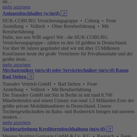
un…
mehr anzeigen
Anlagenbuchhalter (w/m/d)
🡥
HUK-COBURG Versicherungsgruppe • Coburg • Feste
Anstellung • Vollzeit • Ohne Berufserfahrung • Mit
Berufserfahrung
Hallo, lass uns WIR sagen! Wir - die HUK-COBURG
Versicherungsgruppe - zählen zu den 10 größten in Deutschland.
Vor über 90 Jahren gegründet sind wir mit über 13 Millionen
Kund:innen heute der große Versicherer für Privathaushalte und der
größte deuts…
mehr anzeigen
Mechatroniker (m/w/d) oder Servicetechniker (m/w/d) Raum
Bad Steben
🡥
Transdev Vertrieb GmbH • Bad Steben • Feste
Anstellung • Vollzeit • Mit Berufserfahrung
Die Transdev GmbH mit Sitz in Berlin ist mit rund 8.700
Mitarbeitenden und einem Umsatz von rund 1,5 Milliarden Euro der
größte private Mobilitätsanbieter in Deutschland. Unsere
Tochtergesellschaften im Bahn- und Busbereich bringen mit unseren
modern…
mehr anzeigen
Sachbearbeitung Kreditorenbuchhaltung (m/w/d)
🡥
Megger Holding Germany GmbH & Co. KG • Baunach • Feste