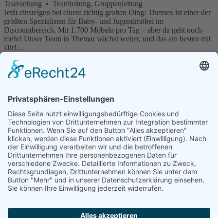
Teamleitung • Teamleitung, Gruppenleitung
Jetzt einsteigen bei einem richtig großen Ding: Themex ist einer der
größten Spezialisten für Baby- und Jugendmöbel im
Discountbereich. Mit 1.700 Möbeln pro Tag – aber da geht noch
mehr! Unser Team in Themar wächst weiter, und das am besten mit
Dir!…
mehr anzeigen
Change- und Releasemanager (m/w/d)
🡥
BAUR-Gruppe • Burgkunstadt im Raum Bamberg • Feste
Anstellung • Vollzeit • Mit Berufserfahrung
Die BAUR-Gruppe, mit Engagements in der DACH-Region, steht
seit geraumer Zeit für Erfolg im Online-Business und ist Teil des
Erfolgs der weltweit agierenden OTTO Group. Online-Handel und
onlinehandelsnahe Dienstleistungen unterliegen einem rasanten
W…
mehr anzeigen
Innendienstmitarbeiter (w/m/d)
🡥
Max Carl KG Großheirath • Großheirath • Feste
Anstellung • Vollzeit • Ohne Berufserfahrung • Mit
Berufserfahrung
Als regional verwurzelter Fachgroßhandel und Mitglied der
marktführenden GC-GRUPPE beliefert die Max Carl KG das
Fachhandwerk mit Material aus allen Bereichen der Haustechnik.
Mit unserem Vertriebsteam und unserer Service-Power gestalten wir