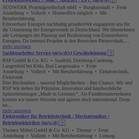
SÜDWERK Projektgesellschaft mbH • Burgkunstadt • Feste
Anstellung • Vollzeit • Homeoffice möglich • Mit
Berufserfahrung
Erneuerbare Energien nachhaltig gestaltenWir engagieren uns für
die Umsetzung der Energiewende in Deutschland. Wir übernehmen
alle Leistungen der Planung und Realisierung von Erneuerbaren
Energien. Du betreust Projekte in den Bereichen Photovoltaik,…
mehr anzeigen
Sachbearbeiter Service (m/w/d/x) Gewährleistung
🡥
RSP GmbH & Co. KG • Saalfeld, Dornburg-Camburg,
Langenfeld bei Köln, Bad Langensalza • Feste
Anstellung • Vollzeit • Mit Berufserfahrung • Elektrotechnik,
Elektronik
Drei Buchstaben – tausend Möglichkeiten – Ihre Chance. Wir sind
RSP Wir stehen für Präzision, Innovation und handwerkliche
Spitzenleistungen „Made in Germany“. Als Familienunternehmen
kennen wir unsere Wurzeln und agieren doch international. Denn
un…
mehr anzeigen
Elektroniker für Betriebstechnik / Mechatroniker /
Betriebselektriker (m/w/d)
🡥
Themex Möbel GmbH & Co. KG • Themar • Feste
Anstellung • Vollzeit • Mit Berufserfahrung • Leitung,