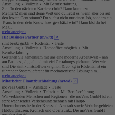
Anstellung • Vollzeit • Mit Berufserfahrung
Zeit für den nächsten Karriereschritt? Dann komm zu
Megger!Zahlen sind deine Welt und du liebst es, wenn alles bis auf
den letzten Cent stimmt? Du suchst nicht nur einen Job, sondern ein
Team, in dem dein Know-how geschätzt wird? Dann bist du bei
Meg…
mehr anzeigen
HR Business Partner (m/w/d)
🡥
sinit besitz gmbh • Rödental • Feste
Anstellung • Vollzeit • Homeoffice möglich • Mit
Berufserfahrung
Gestalten Sie gemeinsam mit uns eine moderne Arbeitswelt – nah
am Business, digital und mit viel Gestaltungsspielraum. Wer wir
sind Die sinit kunststoffwerke gmbh & co. kg in Rödental ist ein
führender Systemlieferant für mechatronische Lösungen m…
mehr anzeigen
Mitarbeiter Finanzbuchhaltung (m/w/d)
🡥
moVeas GmbH • Arnstadt • Feste
Anstellung • Vollzeit • Teilzeit • Mit Berufserfahrung
Wir verbinden Menschen und Regionen - die moVeas GmbH ist ein
stark wachsendes Verkehrsunternehmen mit Haupt-
Unternehmenssitz in der Kreisstadt Arnstadt sowie Verkehrsgebieten
Hildburghausen, Kronach und Oberlausitz. Die moVeas GmbH
gestaltet den öf…