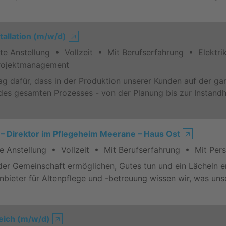
stallation (m/w/d)
🡥
Anstellung • Vollzeit • Mit Berufserfahrung • Elektrik,
Projektmanagement
ag dafür, dass in der Produktion unserer Kunden auf der gan
 des gesamten Prozesses - von der Planung bis zur Instand
) – Direktor im Pflegeheim Meerane – Haus Ost
🡥
Anstellung • Vollzeit • Mit Berufserfahrung • Mit Per
er Gemeinschaft ermöglichen, Gutes tun und ein Lächeln ern
nbieter für Altenpflege und -betreuung wissen wir, was unse
reich (m/w/d)
🡥