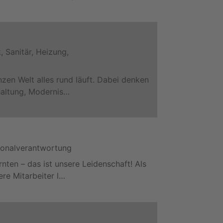
 Sanitär, Heizung,
zen Welt alles rund läuft. Dabei denken
haltung, Modernis…
sonalverantwortung
ten – das ist unsere Leidenschaft! Als
re Mitarbeiter l…