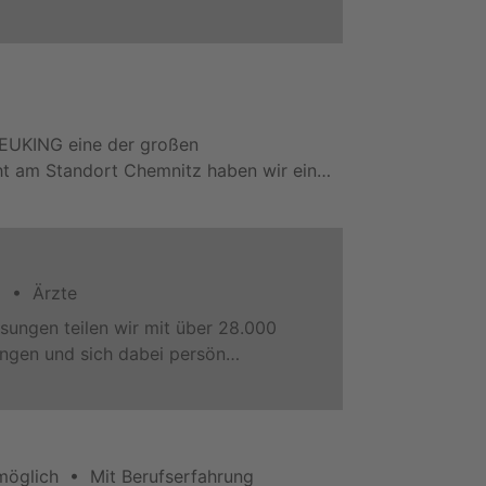
HEUKING eine der großen
cht am Standort Chemnitz haben wir ein…
g • Ärzte
sungen teilen wir mit über 28.000
ingen und sich dabei persön…
öglich • Mit Berufserfahrung