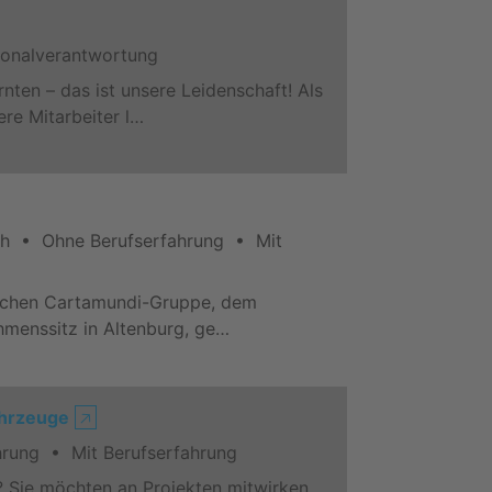
sonalverantwortung
ten – das ist unsere Leidenschaft! Als
re Mitarbeiter l…
ch • Ohne Berufserfahrung • Mit
gischen Cartamundi-Gruppe, dem
hmenssitz in Altenburg, ge…
ahrzeuge
🡥
rung • Mit Berufserfahrung
? Sie möchten an Projekten mitwirken,