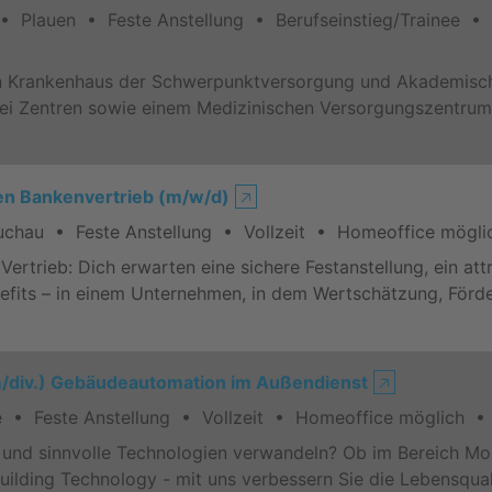
• Plauen • Feste Anstellung • Berufseinstieg/Trainee • 
in Krankenhaus der Schwerpunktversorgung und Akademisch
 zwei Zentren sowie einem Medizinischen Versorgungszentru
n Bankenvertrieb (m/w/d)
🡥
uchau • Feste Anstellung • Vollzeit • Homeoffice mögli
Vertrieb: Dich erwarten eine sichere Festanstellung, ein att
nefits – in einem Unternehmen, in dem Wertschätzung, För
m/div.) Gebäudeautomation im Außendienst
🡥
 • Feste Anstellung • Vollzeit • Homeoffice möglich • 
e und sinnvolle Technologien verwandeln? Ob im Bereich Mo
uilding Technology - mit uns verbessern Sie die Lebensqua