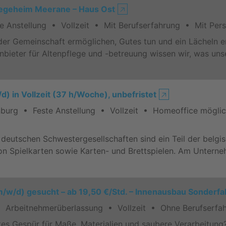
flegeheim Meerane – Haus Ost
🡥
Anstellung • Vollzeit • Mit Berufserfahrung • Mit Per
er Gemeinschaft ermöglichen, Gutes tun und ein Lächeln ern
nbieter für Altenpflege und -betreuung wissen wir, was unse
d) in Vollzeit (37 h/Woche), unbefristet
🡥
urg • Feste Anstellung • Vollzeit • Homeoffice mögli
e deutschen Schwestergesellschaften sind ein Teil der bel
von Spielkarten sowie Karten- und Brettspielen. Am Unterne
m/w/d) gesucht – ab 19,50 €/Std. – Innenausbau Sonderf
Arbeitnehmerüberlassung • Vollzeit • Ohne Berufserfah
utes Gespür für Maße, Materialien und saubere Verarbeitung