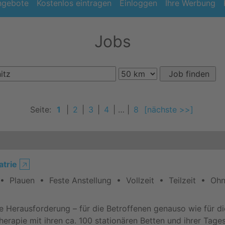
ngebote
Kostenlos eintragen
Einloggen
Ihre Werbung
Jobs
Seite:
1
|
2
|
3
|
4
| … |
8
[nächste >>]
atrie
🡥
• Plauen • Feste Anstellung • Vollzeit • Teilzeit • Oh
 Herausforderung – für die Betroffenen genauso wie für die 
erapie mit ihren ca. 100 stationären Betten und ihrer Tage