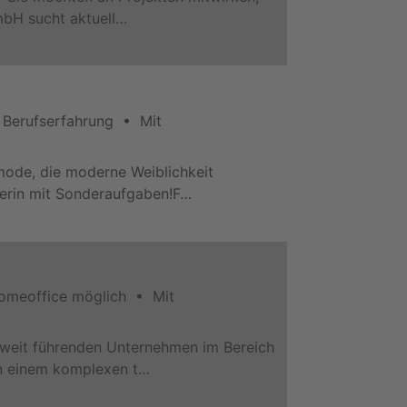
mbH sucht aktuell…
 Berufserfahrung • Mit
mode, die moderne Weiblichkeit
aterin mit Sonderaufgaben!F…
omeoffice möglich • Mit
ltweit führenden Unternehmen im Bereich
in einem komplexen t…