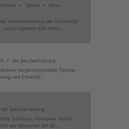
Vollzeit • Teilzeit • Ohne
es Lehrkrankenhaus der Universität
m – und insgesamt 630 Bette…
ch • Mit Berufserfahrung
raktives Vergütungsmodell, flexible
derung und Entwickl…
Mit Berufserfahrung
bility Solutions, Consumer Goods,
lität der Menschen auf de…