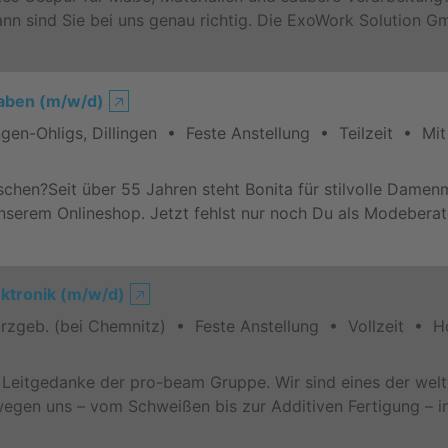
ann sind Sie bei uns genau richtig. Die ExoWork Solution G
gaben (m/w/d)
🡥
en-Ohligs, Dillingen • Feste Anstellung • Teilzeit • Mit
chen?Seit über 55 Jahren steht Bonita für stilvolle Damen
d unserem Onlineshop. Jetzt fehlst nur noch Du als Modeber
ektronik (m/w/d)
🡥
zgeb. (bei Chemnitz) • Feste Anstellung • Vollzeit • H
er Leitgedanke der pro-beam Gruppe. Wir sind eines der we
wegen uns – vom Schweißen bis zur Additiven Fertigung – 