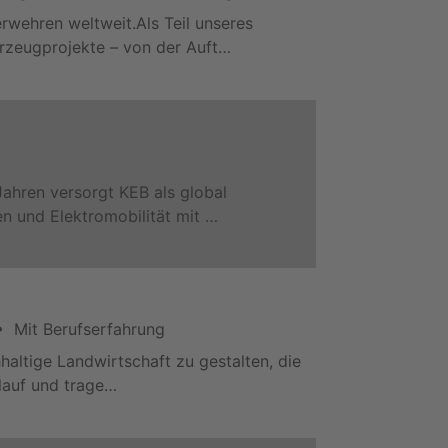
rwehren weltweit.Als Teil unseres
rzeugprojekte – von der Auft…
Jahren versorgt KEB als global
n und Elektromobilität mit …
 Mit Berufserfahrung
altige Landwirtschaft zu gestalten, die
slauf und trage…