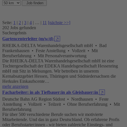
Seite:
1
|
2
|
3
|
4
| … |
11
[nächste >>]
202 Jobs gefunden
Suchergebnis
Gartencenterleiter (m/w/d)
🡥
RHEIKA-DELTA Warenhandelsgesellschaft mbH • Bad
Frankenhausen • Feste Anstellung • Vollzeit • Mit
Berufserfahrung • Mit Personalverantwortung
Die RHEIKA-DELTA Warenhandelsgesellschaft mbH ist eine
Tochtergesellschaft der EDEKA Handelsgesellschaft Hessenring
mbH mit Sitz in Melsungen. Wir betreiben in unserem
Kernabsatzgebiet Hessen, Thüringen und Südniedersachsen die
Herkules Einkaufscente…
mehr anzeigen
Facharbeiter: in als Tiefbauer:in als Gleisbauer:in
🡥
Deutsche Bahn AG Region Südost • Nordhausen • Feste
Anstellung • Vollzeit • Teilzeit • Ohne Berufserfahrung • Mit
Berufserfahrung
Für über 500 verschiedene Berufe suchen wir motivierte
Mitarbeitende. Und das in ganz Deutschland. Ob erfahrene Profis
oder Berufsstarter:innen - wir bieten zahlreiche Einstiegs- und