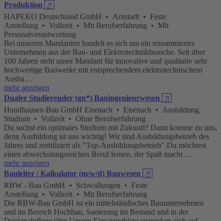
Produktion
🡥
HAPEKO Deutschland GmbH • Arnstadt • Feste
Anstellung • Vollzeit • Mit Berufserfahrung • Mit
Personalverantwortung
Bei unserem Mandanten handelt es sich um ein renommiertes
Unternehmen aus der Bau- und Elektrotechnikbranche. Seit über
100 Jahren steht unser Mandant für innovative und qualitativ sehr
hochwertige Bauwerke mit entsprechendem elektrotechnischem
Ausba…
mehr anzeigen
Dualer Studierender (gn*) Bauingenieurwesen
🡥
Hundhausen-Bau GmbH Eisenach • Eisenach • Ausbildung,
Studium • Vollzeit • Ohne Berufserfahrung
Du suchst ein optimales Studium mit Zukunft? Dann komme zu uns,
denn Ausbildung ist uns wichtig! Wir sind Ausbildungsbetrieb des
Jahres und zertifiziert als "Top-Ausbildungsbetrieb".Du möchtest
einen abwechslungsreichen Beruf lernen, der Spaß macht …
mehr anzeigen
Bauleiter / Kalkulator (m/w/d) Bauwesen
🡥
RBW - Bau GmbH • Schwallungen • Feste
Anstellung • Vollzeit • Mit Berufserfahrung
Die RBW-Bau GmbH ist ein mittelständisches Bauunternehmen
und im Bereich Hochbau, Sanierung im Bestand und in der
Denkmalpflege tätig.Unsere Einsatzgebiete erstrecken sich auf