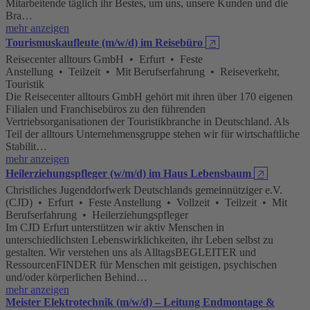
Mitarbeitende täglich ihr Bestes, um uns, unsere Kunden und die
Bra…
mehr anzeigen
Tourismuskaufleute (m/w/d) im Reisebüro
🡥
Reisecenter alltours GmbH • Erfurt • Feste
Anstellung • Teilzeit • Mit Berufserfahrung • Reiseverkehr,
Touristik
Die Reisecenter alltours GmbH gehört mit ihren über 170 eigenen
Filialen und Franchisebüros zu den führenden
Vertriebsorganisationen der Touristikbranche in Deutschland. Als
Teil der alltours Unternehmensgruppe stehen wir für wirtschaftliche
Stabilit…
mehr anzeigen
Heilerziehungspfleger (w/m/d) im Haus Lebensbaum
🡥
Christliches Jugenddorfwerk Deutschlands gemeinnütziger e.V.
(CJD) • Erfurt • Feste Anstellung • Vollzeit • Teilzeit • Mit
Berufserfahrung • Heilerziehungspfleger
Im CJD Erfurt unterstützen wir aktiv Menschen in
unterschiedlichsten Lebenswirklichkeiten, ihr Leben selbst zu
gestalten. Wir verstehen uns als AlltagsBEGLEITER und
RessourcenFINDER für Menschen mit geistigen, psychischen
und/oder körperlichen Behind…
mehr anzeigen
Meister Elektrotechnik (m/w/d) – Leitung Endmontage &