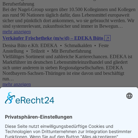
Berufserfahrung
Bei der Nagel-Group sorgen über 10.500 Kolleginnen und Kollegen
aus rund 90 Nationen täglich dafür, dass Lebensmittel europaweit
sicher und pünktlich dort ankommen, wo sie gebraucht werden. Wir
sind systemrelevant, zukunftssicher und immer in Bewegun…
mehr anzeigen
Verkäufer Frischetheke (m/w/d) – EDEKA Büto
🡥
Denisa Büto e.Kfr. EDEKA • Schmalkalden • Feste
Anstellung • Teilzeit • Mit Berufserfahrung
Vielfältiges Sortiment und zahlreiche Karrierechancen. EDEKA ist
Marktführer im deutschen Lebensmitteleinzelhandel und gliedert
sich unter anderem in sieben Regionalgesellschaften. EDEKA
Nordbayern-Sachsen-Thüringen ist eine davon und beschäftigt
run…
mehr anzeigen
Kalkulator:in (m/w/d ) im Tief- und Straßenbau
🡥
STRABAG AG • Arnstadt • Feste
Anstellung • Vollzeit • Homeoffice möglich • Mit
Berufserfahrung
Bei STRABAG bauen rund 89.000 Menschen an mehr als 2.400
Standorten weltweit am Fortschritt. Einzigartigkeit und individuelle
Stärken kennzeichnen dabei nicht nur unsere Projekte, sondern auch
jede:n Einzelne:n von uns. Ob im Hoch- und Ingenieurbau, …
mehr anzeigen