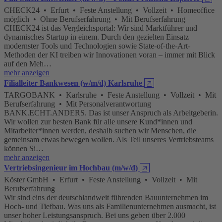
CHECK24 • Erfurt • Feste Anstellung • Vollzeit • Homeoffice
möglich • Ohne Berufserfahrung • Mit Berufserfahrung
CHECK24 ist das Vergleichsportal: Wir sind Marktführer und
dynamisches Startup in einem. Durch den gezielten Einsatz
modernster Tools und Technologien sowie State-of-the-Art-
Methoden der KI treiben wir Innovationen voran – immer mit Blick
auf den Meh…
mehr anzeigen
Filialleiter Bankwesen (w/m/d) Karlsruhe
🡥
TARGOBANK • Karlsruhe • Feste Anstellung • Vollzeit • Mit
Berufserfahrung • Mit Personalverantwortung
BANK.ECHT.ANDERS. Das ist unser Anspruch als Arbeitgeberin.
Wir wollen zur besten Bank für alle unsere Kund*innen und
Mitarbeiter*innen werden, deshalb suchen wir Menschen, die
gemeinsam etwas bewegen wollen. Als Teil unseres Vertriebsteams
können Si…
mehr anzeigen
Vertriebsingenieur im Hochbau (m/w/d)
🡥
Köster GmbH • Erfurt • Feste Anstellung • Vollzeit • Mit
Berufserfahrung
Wir sind eins der deutschlandweit führenden Bauunternehmen im
Hoch- und Tiefbau. Was uns als Familienunternehmen ausmacht, ist
unser hoher Leistungsanspruch. Bei uns geben über 2.000