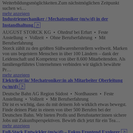
Weiterbildungsmöglichkeiten.Zum nächstmöglichen Zeitpunkt
suchen wi…
mehr anzeigen
Industriemechaniker / Mechatroniker (m/w/d) in der
Instandhaltung
🡥
AUGUST STORCK KG • Ohrdruf bei Erfurt • Feste
Anstellung • Vollzeit • Ohne Berufserfahrung • Mit
Berufserfahrung
Storck zählt zu den größten Süßwarenherstellern weltweit. Marken
von uns begeistern Menschen in über 100 Ländern – dank der
Leidenschaft und Kompetenz von über 8.600 Mitarbeitenden. Als
familiengeführtes Unternehmen verbinden wir täglich bewährte
Pr…
mehr anzeigen
Elektriker:in/ Mechatroniker:in als Mitarbeiter Oberleitung
(w/m/d)
🡥
Deutsche Bahn AG Region Südost • Nordhausen • Feste
Anstellung • Vollzeit • Mit Berufserfahrung
Dir ist es wichtig, dass du mit deinem Job wirklich etwas bewegst.
Finde deinen Platz in einem von über 500 Berufen bei der
Deutschen Bahn. Wir bieten Profis und Berufsstarter:innen sichere
Jobs mit Zukunftsperspektiven. Bewirb dich jetzt für ein Tea…
mehr anzeigen
Full-Stack Entwickler (m/w/d) – Fokus Frontend Explorer
🡥