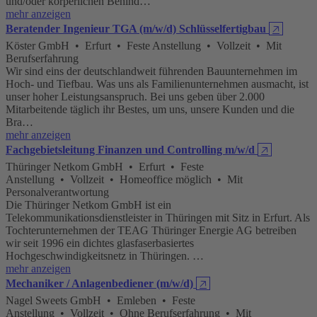
und/oder körperlichen Behind…
mehr anzeigen
Beratender Ingenieur TGA (m/w/d) Schlüsselfertigbau
🡥
Köster GmbH • Erfurt • Feste Anstellung • Vollzeit • Mit
Berufserfahrung
Wir sind eins der deutschlandweit führenden Bauunternehmen im
Hoch- und Tiefbau. Was uns als Familienunternehmen ausmacht, ist
unser hoher Leistungsanspruch. Bei uns geben über 2.000
Mitarbeitende täglich ihr Bestes, um uns, unsere Kunden und die
Bra…
mehr anzeigen
Fachgebietsleitung Finanzen und Controlling m/w/d
🡥
Thüringer Netkom GmbH • Erfurt • Feste
Anstellung • Vollzeit • Homeoffice möglich • Mit
Personalverantwortung
Die Thüringer Netkom GmbH ist ein
Telekommunikationsdienstleister in Thüringen mit Sitz in Erfurt. Als
Tochterunternehmen der TEAG Thüringer Energie AG betreiben
wir seit 1996 ein dichtes glasfaserbasiertes
Hochgeschwindigkeitsnetz in Thüringen. …
mehr anzeigen
Mechaniker / Anlagenbediener (m/w/d)
🡥
Nagel Sweets GmbH • Emleben • Feste
Anstellung • Vollzeit • Ohne Berufserfahrung • Mit