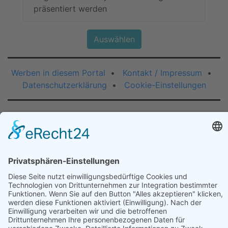
präsentiert werden
Auswählen
Werben in diesem Portal
•
Kontakt / Impressum
•
Datenschutzerklärung
•
Cookie-Einstellungen
Eine Auswahl unserer Projekte:
❮
❯
Internet-Service
WirtschaftsNetz-
Ralf Brauer
Deutschland