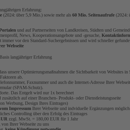
angjährigen Erfahrung:
e
(2024: über 5,9 Mio.) sowie mehr als
60 Mio. Seitenaufrufe
(2024: 
Portalen
und auf Partnerseiten von Landkreisen, Städten und Gemein
Firmenprofil, News, Kooperationsangebote und -gesuche,
Kontaktinfor
nt immer vor den Standard-Suchergebnissen und wird schneller gefund
rer Webseite
asis langjähriger Erfahrung
 dass unsere Optimierungsmaßnahmen die Sichtbarkeit von Websites in
 Faktoren ab.
lefonnummer, Faxnummer und auch die Internet-Adresse Ihrer Webseite
ormular (SPAM-Schutz).
dorte. Das Entgelt wird nur 1x berechnet
 zusätzlich auf einer Branchen- Produkt- oder Dienstleistungsseite
on Werbung, Design Ihres Eintrages)
vom Impressum
Ihrer Webseite und indviduelle Ergänzungen möglich
liches Controlling über den Erfolg des Eintrages
 EUR
zzgl. MwSt. = 180,00 EUR für 1 Jahr
 von Ihrer Webseite zu uns
ng,
keine Kündigung notwendig