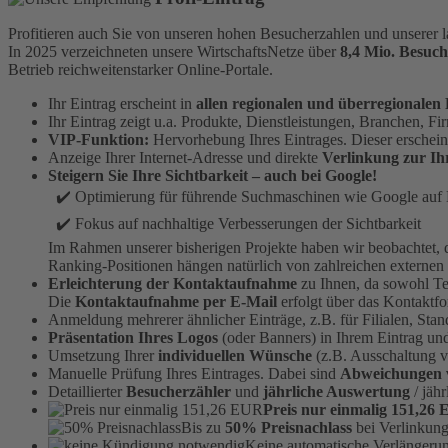
Profitieren auch Sie von unseren hohen Besucherzahlen und unserer l
In 2025 verzeichneten unsere WirtschaftsNetze über
8,4 Mio. Besuch
Betrieb reichweitenstarker Online-Portale.
Ihr Eintrag erscheint in
allen regionalen und überregionalen 
Ihr Eintrag zeigt u.a. Produkte, Dienstleistungen, Branchen, 
VIP-Funktion:
Hervorhebung Ihres Eintrages. Dieser erschei
Anzeige Ihrer Internet-Adresse und direkte
Verlinkung zur Ih
Steigern Sie Ihre Sichtbarkeit – auch bei Google!
✔️ Optimierung für führende Suchmaschinen wie Google auf B
✔️ Fokus auf nachhaltige Verbesserungen der Sichtbarkeit
Im Rahmen unserer bisherigen Projekte haben wir beobachtet,
Ranking-Positionen hängen natürlich von zahlreichen externen
Erleichterung der Kontaktaufnahme
zu Ihnen, da sowohl Te
Die
Kontaktaufnahme per E-Mail
erfolgt über das Kontaktf
Anmeldung mehrerer ähnlicher Einträge, z.B. für Filialen, Stan
Präsentation Ihres Logos
(oder Banners) in Ihrem Eintrag und
Umsetzung Ihrer
individuellen Wünsche
(z.B. Ausschaltung v
Manuelle Prüfung Ihres Eintrages. Dabei sind
Abweichungen 
Detaillierter
Besucherzähler
und
jährliche Auswertung
/ jähr
Preis nur einmalig 151,26
Bis zu
50% Preisnachlass
bei Verlinkung
Keine automatische Verlängeru