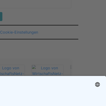
Cookie-Einstellungen
❯
tschaftsNetz-
WirtschaftsNetz-
WirtschaftsNetz-
randenburg
Berlin
Sachsen-Anhalt