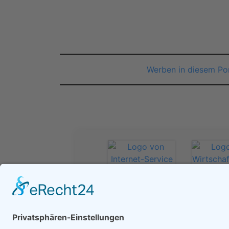
Werben in diesem Por
❮
Internet-Service
Wirtscha
Ralf Brauer
Deutsc