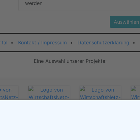
werden
Auswählen
tal
•
Kontakt / Impressum
•
Datenschutzerklärung
•
Eine Auswahl unserer Projekte:
ftsNetz-
WirtschaftsNetz-
Wir
hland
Bayern
B
WirtschaftsNetz-
Mecklenburg-
Vorpommern