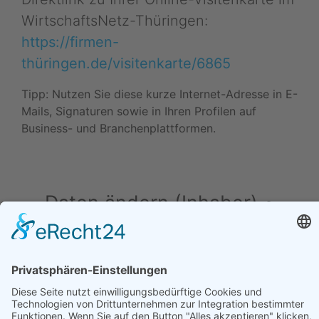
WirtschaftsNetz-Thüringen:
https://firmen-
thüringen.de/visitenkarte/6865
Tipp: Nutzen Sie diese kurze Internet-Adresse in E-
Mails, Signaturen sowie in Ihren Profilen auf
Business- und Branchenplattformen.
Daten ändern (Inhaber) •
Drucken • Änderung
vorschlagen
Daten ändern (für Inhaber)
•
Änderung
vorschlagen
•
Drucken