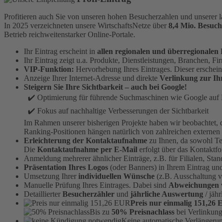
Profitieren auch Sie von unseren hohen Besucherzahlen und unserer l
In 2025 verzeichneten unsere WirtschaftsNetze über
8,4 Mio. Besuch
Betrieb reichweitenstarker Online-Portale.
Ihr Eintrag erscheint in
allen regionalen und überregionalen 
Ihr Eintrag zeigt u.a. Produkte, Dienstleistungen, Branchen, 
VIP-Funktion:
Hervorhebung Ihres Eintrages. Dieser erschei
Anzeige Ihrer Internet-Adresse und direkte
Verlinkung zur Ih
Steigern Sie Ihre Sichtbarkeit – auch bei Google!
✔️ Optimierung für führende Suchmaschinen wie Google auf B
✔️ Fokus auf nachhaltige Verbesserungen der Sichtbarkeit
Im Rahmen unserer bisherigen Projekte haben wir beobachtet,
Ranking-Positionen hängen natürlich von zahlreichen externen
Erleichterung der Kontaktaufnahme
zu Ihnen, da sowohl Te
Die
Kontaktaufnahme per E-Mail
erfolgt über das Kontaktf
Anmeldung mehrerer ähnlicher Einträge, z.B. für Filialen, Stan
Präsentation Ihres Logos
(oder Banners) in Ihrem Eintrag und
Umsetzung Ihrer
individuellen Wünsche
(z.B. Ausschaltung v
Manuelle Prüfung Ihres Eintrages. Dabei sind
Abweichungen 
Detaillierter
Besucherzähler
und
jährliche Auswertung
/ jähr
Preis nur einmalig 151,26
Bis zu
50% Preisnachlass
bei Verlinkung
Keine automatische Verlängeru