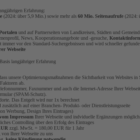
angjährigen Erfahrung:
e
(2024: über 5,9 Mio.) sowie mehr als
60 Mio. Seitenaufrufe
(2024: 
Portalen
und auf Partnerseiten von Landkreisen, Städten und Gemein
Firmenprofil, News, Kooperationsangebote und -gesuche,
Kontaktinfor
nt immer vor den Standard-Suchergebnissen und wird schneller gefund
rer Webseite
asis langjähriger Erfahrung
 dass unsere Optimierungsmaßnahmen die Sichtbarkeit von Websites in
 Faktoren ab.
lefonnummer, Faxnummer und auch die Internet-Adresse Ihrer Webseite
ormular (SPAM-Schutz).
dorte. Das Entgelt wird nur 1x berechnet
 zusätzlich auf einer Branchen- Produkt- oder Dienstleistungsseite
on Werbung, Design Ihres Eintrages)
vom Impressum
Ihrer Webseite und indviduelle Ergänzungen möglich
liches Controlling über den Erfolg des Eintrages
 EUR
zzgl. MwSt. = 180,00 EUR für 1 Jahr
 von Ihrer Webseite zu uns
ng,
keine Kündigung notwendig