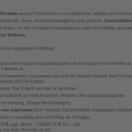
 Portalen
und auf Partnerseiten von Landkreisen, Städten und Gemein
 Firmenprofil, News, Kooperationsangebote und -gesuche,
Kontaktinfor
nt immer vor den Standard-Suchergebnissen und wird schneller gefund
rer Webseite
asis langjähriger Erfahrung
 dass unsere Optimierungsmaßnahmen die Sichtbarkeit von Websites i
 Faktoren ab.
elefonnummer, Faxnummer und auch die Internet-Adresse Ihrer Webseit
formular (SPAM-Schutz).
ndorte. Das Entgelt wird nur 1x berechnet
 zusätzlich auf einer Branchen- Produkt- oder Dienstleistungsseite
von Werbung, Design Ihres Eintrages)
 vom Impressum
Ihrer Webseite und indviduelle Ergänzungen möglic
rliches Controlling über den Erfolg des Eintrages
6 EUR
zzgl. MwSt. = 180,00 EUR für 1 Jahr
g von Ihrer Webseite zu uns