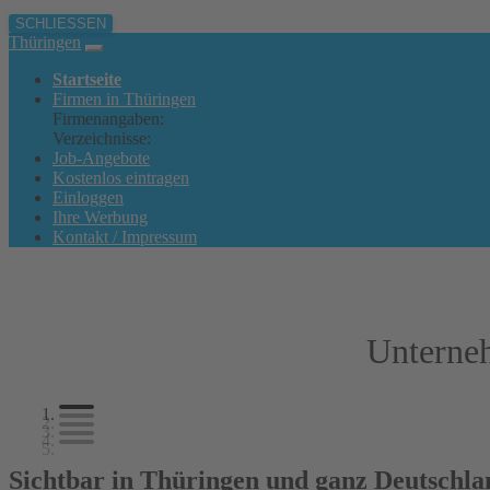
SCHLIESSEN
Thüringen
Startseite
Firmen in Thüringen
Firmenangaben:
Branchen
Geschäftsbereiche, Produkte und 
Verzeichnisse:
Orte in Thüringen
Landkreise in Thüringen
H
Job-Angebote
Kostenlos eintragen
Einloggen
Ihre Werbung
Kontakt / Impressum
Unterneh
Sichtbar in Thüringen und ganz Deutschla