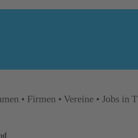
Dienstleistungen
otels in Thüringen
men • Firmen • Vereine • Jobs in 
nd