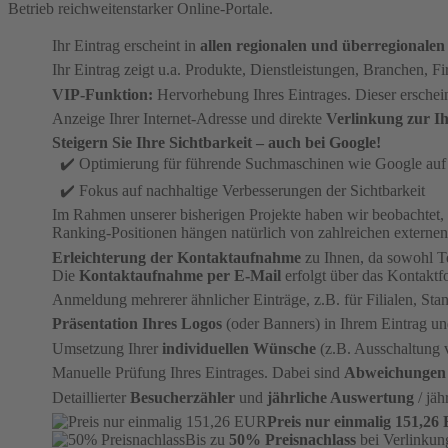
Betrieb reichweitenstarker Online-Portale.
Ihr Eintrag erscheint in
allen regionalen und überregionalen
Ihr Eintrag zeigt u.a. Produkte, Dienstleistungen, Branchen,
VIP-Funktion:
Hervorhebung Ihres Eintrages. Dieser erschei
Anzeige Ihrer Internet-Adresse und direkte
Verlinkung zur Ih
Steigern Sie Ihre Sichtbarkeit – auch bei Google!
✔️ Optimierung für führende Suchmaschinen wie Google auf B
✔️ Fokus auf nachhaltige Verbesserungen der Sichtbarkeit
Im Rahmen unserer bisherigen Projekte haben wir beobachtet,
Ranking-Positionen hängen natürlich von zahlreichen externen
Erleichterung der Kontaktaufnahme
zu Ihnen, da sowohl T
Die
Kontaktaufnahme per E-Mail
erfolgt über das Kontakt
Anmeldung mehrerer ähnlicher Einträge, z.B. für Filialen, Sta
Präsentation Ihres Logos
(oder Banners) in Ihrem Eintrag und
Umsetzung Ihrer
individuellen Wünsche
(z.B. Ausschaltung 
Manuelle Prüfung Ihres Eintrages. Dabei sind
Abweichungen
Detaillierter
Besucherzähler
und
jährliche Auswertung
/ jäh
Preis nur einmalig 151,2
Bis zu
50% Preisnachlass
bei Verlinkun